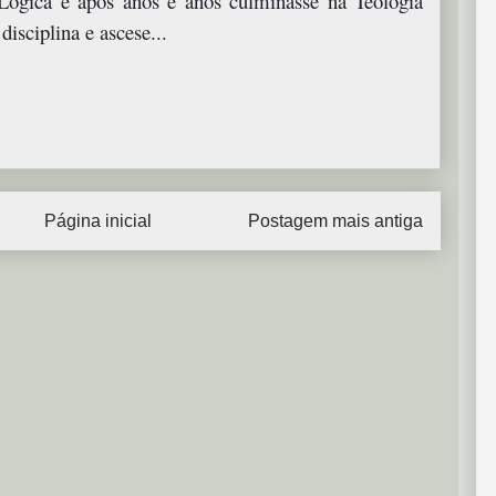
Lógica e após anos e anos culminasse na Teologia
disciplina e ascese...
Página inicial
Postagem mais antiga