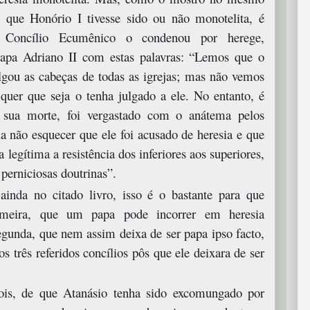
e que Honório I tivesse sido ou não monotelita, é
I Concílio Ecumênico o condenou por herege,
apa Adriano II com estas palavras: “Lemos que o
gou as cabeças de todas as igrejas; mas não vemos
uer que seja o tenha julgado a ele. No entanto, é
 sua morte, foi vergastado com o anátema pelos
ia não esquecer que ele foi acusado de heresia e que
 legítima a resistência dos inferiores aos superiores,
perniciosas doutrinas”.
inda no citado livro, isso é o bastante para que
rimeira, que um papa pode incorrer em heresia
egunda, que nem assim deixa de ser papa ipso facto,
 três referidos concílios pôs que ele deixara de ser
ois, de que Atanásio tenha sido excomungado por