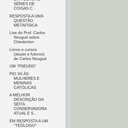
SÉRIES DE
COISAS C...
RESPOSTA A UMA
QUESTÃO
METAFÍSICA
Live do Prof. Carlos
Nougué sobre
Chesterton
Livros e cursos
(atuais e futuros)
de Carlos Nougué
UM “PSEUDO”
PIO XII ÀS
MULHERES E
MENINAS
CATÓLICAS
A MELHOR
DESCRIÇÃO DA
SEITA
CONSERVADORA
ATUAL E S...
EM RESPOSTA A UM
"TEÓLOGO"