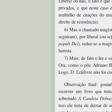
Libério ou não, o fato é que
privados, e que neste caso é
multidão de citações do ma
direito de resistência).
6) Mas o chamado magistér
seguiram), por liberal (ou se
populi Dei
), reduz-se a magi
heresia.
7) Mais: de fato o fez e 
Ora, como o põe Adriano II,
Logo, D. Lefebvre não foi c
Observação final: gosta
escrever um livro que ten
sobretudo
A Candeia Debaix
isso ele teria de deixar de 