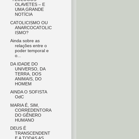
OLAVETES – E
UMA GRANDE
NOTÍCIA
CATOLICISMO OU
ANARCOCATOLIC
ISMO?
Ainda sobre as
relações entre o
poder temporal e
o...
DA IDADE DO
UNIVERSO, DA
TERRA, DOS
ANIMAIS, DO
HOMEM
AINDA O SOFISTA
OdC
MARIA É, SIM,
CORREDENTORA
DO GÊNERO
HUMANO
DEUS É
TRANSCENDENT
E A TODAS AS