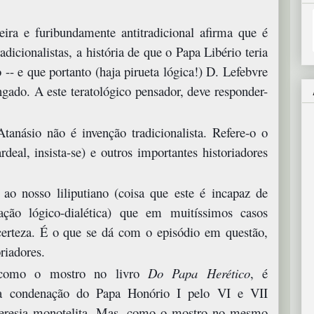
ira e furibundamente antitradicional afirma que é
dicionalistas, a história de que o Papa Libério teria
- e que portanto (haja pirueta lógica!) D. Lefebvre
gado. A este teratológico pensador, deve responder-
tanásio não é invenção tradicionalista. Refere-o o
deal, insista-se) e outros importantes historiadores
o nosso liliputiano (coisa que este é incapaz de
ação lógico-dialética) que em muitíssimos casos
 certeza. É o que se dá com o episódio em questão,
riadores.
omo o mostro no livro
Do Papa Herético
, é
a a condenação do Papa Honório I pelo VI e VII
heresia monotelita. Mas, como o mostro no mesmo