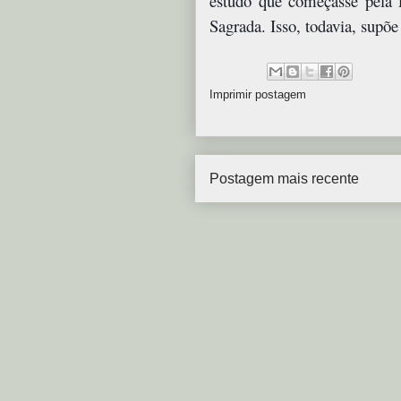
estudo que começasse pela 
Sagrada. Isso, todavia, supõe 
Imprimir postagem
Postagem mais recente