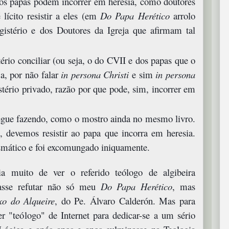
 os papas podem incorrer em heresia, como doutores
 lícito resistir a eles (em
Do Papa Herético
arrolo
gistério e dos Doutores da Igreja que afirmam tal
io conciliar (ou seja, o do CVII e dos papas que o
ja, por não falar
in persona Christi
e sim
in persona
stério privado, razão por que pode, sim, incorrer em
segue fazendo, como o mostro ainda no mesmo livro.
 devemos resistir ao papa que incorra em heresia.
ismático e foi excomungado iniquamente.
ria muito de ver o referido teólogo de algibeira
tasse refutar não só meu
Do Papa Herético
, mas
o do Alqueire
, do Pe. Álvaro Calderón. Mas para
ser "teólogo" de Internet para dedicar-se a um sério