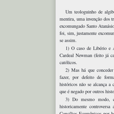
Um teologuinho de algibe
mentira, uma invenção dos tra
excomungado Santo Atanásio -
foi, sim, justamente excomun
se assim.
1) O caso de Libério e A
Cardeal Newman (feito já car
católicos.
2) Mas há que conceder a
fazer, por defeito de form
históricos não se alcança a
que é negado por outros histo
3) Do mesmo modo, c
historicamente controvers
Concílios Ecumênicos por 