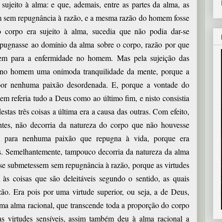
ujeito à alma: e que, ademais, entre as partes da alma, as
em sem repugnância à razão, e a mesma razão do homem fosse
 corpo era sujeito à alma, sucedia que não podia dar-se
pugnasse ao domínio da alma sobre o corpo, razão por que
nem para a enfermidade no homem. Mas pela sujeição das
ia no homem uma onímoda tranquilidade da mente, porque a
por nenhuma paixão desordenada. E, porque a vontade do
m referia tudo a Deus como ao último fim, e nisto consistia
estas três coisas a última era a causa das outras. Com efeito,
tes, não decorria da natureza do corpo que não houvesse
m para nenhuma paixão que repugna à vida, porque era
s. Semelhantemente, tampouco decorria da natureza da alma
 se submetessem sem repugnância à razão, porque as virtudes
 às coisas que são deleitáveis segundo o sentido, as quais
ão. Era pois por uma virtude superior, ou seja, a de Deus,
ma alma racional, que transcende toda a proporção do corpo
as virtudes sensíveis, assim também deu à alma racional a