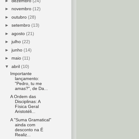
►
dezembro
(24)
►
novembro
(12)
►
outubro
(28)
►
setembro
(13)
►
agosto
(21)
►
julho
(22)
►
junho
(14)
►
maio
(11)
▼
abril
(10)
Importante
lançamento:
"Pedro, tu me
amas?", de Da...
A Ordem das
Disciplinas: A
Física Geral
Aristotéli...
A "Suma Gramatical"
ainda com
desconto na É
Realiz...