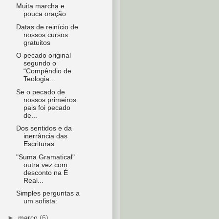
Muita marcha e
pouca oração
Datas de reinício de
nossos cursos
gratuitos
O pecado original
segundo o
“Compêndio de
Teologia...
Se o pecado de
nossos primeiros
pais foi pecado
de...
Dos sentidos e da
inerrância das
Escrituras
"Suma Gramatical"
outra vez com
desconto na É
Real...
Simples perguntas a
um sofista:
►
março
(6)