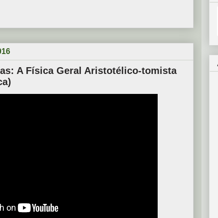
016
s: A Física Geral Aristotélico-tomista
ca)