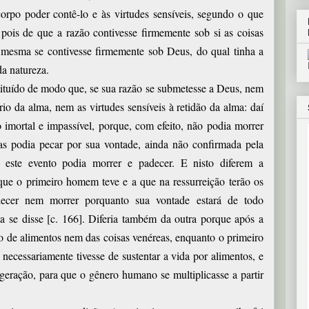
orpo poder contê-lo e às virtudes sensíveis, segundo o que
pois de que a razão contivesse firmemente sob si as coisas
la mesma se contivesse firmemente sob Deus, do qual tinha a
da natureza.
tituído de modo que, se sua razão se submetesse a Deus, nem
rio da alma, nem as virtudes sensíveis à retidão da alma: daí
 imortal e impassível, porque, com efeito, não podia morrer
s podia pecar por sua vontade, ainda não confirmada pela
 este evento podia morrer e padecer. E nisto diferem a
 que o primeiro homem teve e a que na ressurreição terão os
ecer nem morrer porquanto sua vontade estará de todo
se disse [c. 166]. Diferia também da outra porque após a
o de alimentos nem das coisas venéreas, enquanto o primeiro
cessariamente tivesse de sustentar a vida por alimentos, e
geração, para que o gênero humano se multiplicasse a partir