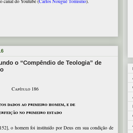
so canal do Youtube
(
Carlos Nougué Tomismo
).
16
gundo o “Compêndio de Teologia” de
no
Capítulo 186
tos dados ao primeiro homem, e de
erfeição no primeiro estado
152], o homem foi instituído por Deus em sua condição de