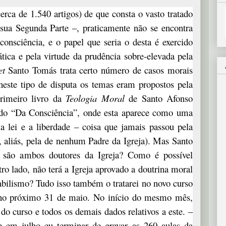
rca de 1.540 artigos) de que consta o vasto tratado
sua Segunda Parte –, praticamente não se encontra
onsciência, e o papel que seria o desta é exercido
tica e pela virtude da prudência sobre-elevada pela
et
Santo Tomás trata certo número de casos morais
neste tipo de disputa os temas eram propostos pela
primeiro livro da
Teologia Moral
de Santo Afonso
do “Da Consciência”, onde esta aparece como uma
 a lei e a liberdade – coisa que jamais passou pela
aliás, pela de nenhum Padre da Igreja). Mas Santo
são ambos doutores da Igreja? Como é possível
ro lado, não terá a Igreja aprovado a doutrina moral
bilismo? Tudo isso também o tratarei no novo curso
no próximo 31 de maio. No início do mesmo mês,
do curso e todos os demais dados relativos a este. –
e em julho eu terminar de gravar as 260 aulas da