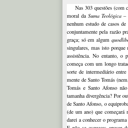
Nas 303 questões (com ce
moral da
Suma Teológica
– 
nenhum estudo de casos de c
conjuntamente pela razão prá
graça; só em algum
quodlib
singulares, mas isto porque 
assistência. No entanto, o 
começa com um longo trata
sorte de intermediário entre
mente de Santo Tomás (nem, 
Tomás e Santo Afonso não 
tamanha divergência? Por out
de Santo Afonso, o equiproba
(de um ano) que começará 
darei a conhecer o programa 
E não se esqueça: apesar d