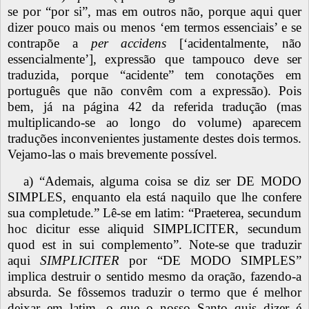
se por “por si”, mas em outros não, porque aqui quer
dizer pouco mais ou menos ‘em termos essenciais’ e se
contrapõe a
per accidens
[‘acidentalmente, não
essencialmente’], expressão que tampouco deve ser
traduzida, porque “acidente” tem conotações em
português que não convêm com a expressão). Pois
bem, já na página 42 da referida tradução (mas
multiplicando-se ao longo do volume) aparecem
traduções inconvenientes justamente destes dois termos.
Vejamo-las o mais brevemente possível.
a) “Ademais, alguma coisa se diz ser DE MODO
SIMPLES, enquanto ela está naquilo que lhe confere
sua completude.” Lê-se em latim: “Praeterea, secundum
hoc dicitur esse aliquid SIMPLICITER, secundum
quod est in sui complemento”. Note-se que traduzir
aqui
SIMPLICITER
por “DE MODO SIMPLES”
implica destruir o sentido mesmo da oração, fazendo-a
absurda. Se fôssemos traduzir o termo que é melhor
deixar em latim, o que o nosso Santo quis dizer é