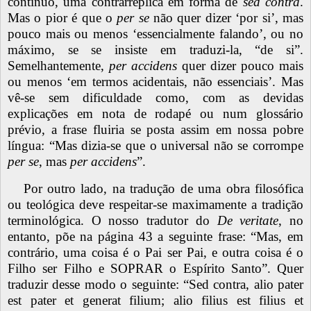
contínuo, uma contrarréplica em forma de
sed contra
.
Mas o pior é que o
per se
não quer dizer ‘por si’, mas
pouco mais ou menos ‘essencialmente falando’, ou no
máximo, se se insiste em traduzi-la, “de si”.
Semelhantemente,
per accidens
quer dizer pouco mais
ou menos ‘em termos acidentais, não essenciais’. Mas
vê-se sem dificuldade como, com as devidas
explicações em nota de rodapé ou num glossário
prévio, a frase fluiria se posta assim em nossa pobre
língua: “Mas dizia-se que o universal não se corrompe
per se
, mas
per accidens
”.
Por outro lado, na tradução de uma obra filosófica
ou teológica deve respeitar-se maximamente a tradição
terminológica. O nosso tradutor do
De veritate
, no
entanto, põe na página 43 a seguinte frase: “Mas, em
contrário, uma coisa é o Pai ser Pai, e outra coisa é o
Filho ser Filho e SOPRAR o Espírito Santo”. Quer
traduzir desse modo o seguinte: “Sed contra, alio pater
est pater et generat filium; alio filius est filius et