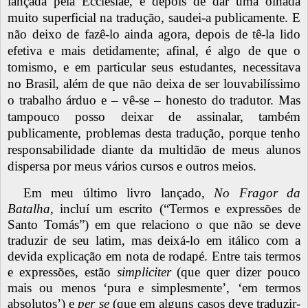
lançada pela Ecclesiae, e depois de dar uma olhada
muito superficial na tradução, saudei-a publicamente. E
não deixo de fazê-lo ainda agora, depois de tê-la lido
efetiva e mais detidamente; afinal, é algo de que o
tomismo, e em particular seus estudantes, necessitava
no Brasil, além de que não deixa de ser louvabilíssimo
o trabalho árduo e – vê-se – honesto do tradutor. Mas
tampouco posso deixar de assinalar, também
publicamente, problemas desta tradução, porque tenho
responsabilidade diante da multidão de meus alunos
dispersa por meus vários cursos e outros meios.
Em meu último livro lançado,
No Fragor da
Batalha
, incluí um escrito (“Termos e expressões de
Santo Tomás”) em que relaciono o que não se deve
traduzir de seu latim, mas deixá-lo em itálico com a
devida explicação em nota de rodapé. Entre tais termos
e expressões, estão
simpliciter
(que quer dizer pouco
mais ou menos ‘pura e simplesmente’, ‘em termos
absolutos’) e
per se
(que em alguns casos deve traduzir-