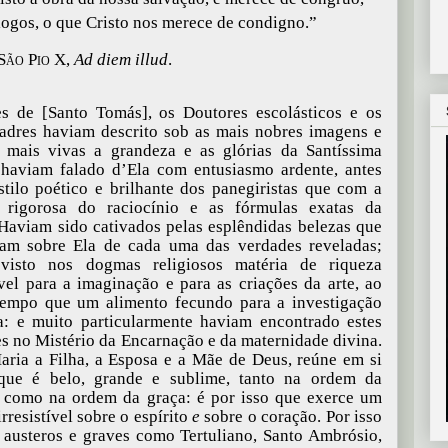
ogos, o que Cristo nos merece de condigno
.”
São Pio X
,
Ad diem illud
.
s de [Santo Tomás], os Doutores escolásticos e os
adres haviam descrito sob as mais nobres imagens e
 mais vivas a grandeza e as glórias da Santíssima
haviam falado d’Ela com entusiasmo ardente, antes
tilo poético e brilhante dos panegiristas que com a
o rigorosa do raciocínio e as fórmulas exatas da
 Haviam sido cativados pelas esplêndidas belezas que
iam sobre Ela de cada uma das verdades reveladas;
visto nos dogmas religiosos matéria de riqueza
vel para a imaginação e para as criações da arte, ao
empo que um alimento fecundo para a investigação
ca: e muito particularmente haviam encontrado estes
es no Mistério da Encarnação e da maternidade divina.
ria a Filha, a Esposa e a Mãe de Deus, reúne em si
que é belo, grande e sublime, tanto na ordem da
 como na ordem da graça: é por isso que exerce um
rresistível sobre o espírito
e
sobre o coração. Por isso
 austeros e graves como Tertuliano, Santo Ambrósio,