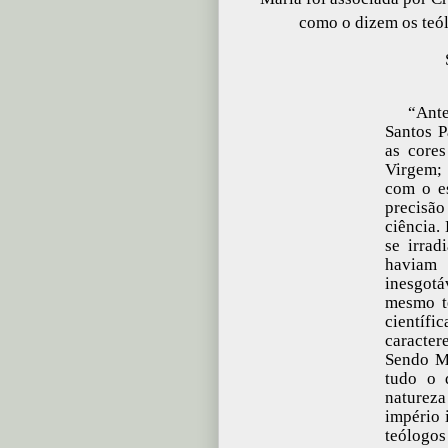
como o dizem os teól
“Ante
Santos P
as cores
Virgem; 
com o es
precisã
ciência.
se irrad
haviam 
inesgotá
mesmo t
científi
caracter
Sendo Ma
tudo o 
natureza
império i
teólogos