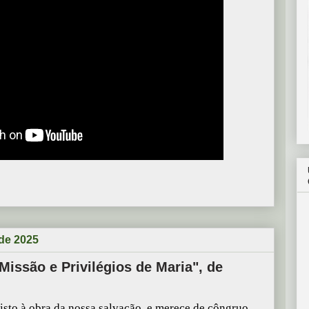
 de 2025
"Missão e Privilégios de Maria", de
isto à obra da nossa salvação, e merece de côngruo,