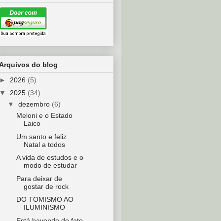
Arquivos do blog
►
2026
(5)
▼
2025
(34)
▼
dezembro
(6)
Meloni e o Estado
Laico
Um santo e feliz
Natal a todos
A vida de estudos e o
modo de estudar
Para deixar de
gostar de rock
DO TOMISMO AO
ILUMINISMO
Está havendo de fato