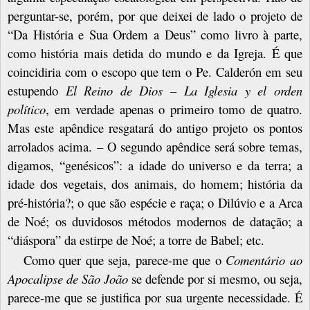
perguntar-se, porém, por que deixei de lado o projeto de
“Da História e Sua Ordem a Deus” como livro à parte,
como história mais detida do mundo e da Igreja. É que
coincidiria com o escopo que tem o Pe. Calderón em seu
estupendo
El Reino de Dios – La Iglesia y el orden
político
, em verdade apenas o primeiro tomo de quatro.
Mas este apêndice resgatará do antigo projeto os pontos
arrolados acima.
–
O segundo apêndice será sobre temas,
digamos, “genésicos”: a idade do universo e da terra; a
idade dos vegetais, dos animais, do homem; história da
pré-história?; o que são espécie e raça; o Dilúvio e a Arca
de Noé; os duvidosos métodos modernos de datação; a
“diáspora” da estirpe de Noé; a torre de Babel; etc.
Como quer que seja, parece-me que o
Comentário ao
Apocalipse de São João
se defende por si mesmo, ou seja,
parece-me que se justifica por sua urgente necessidade. É