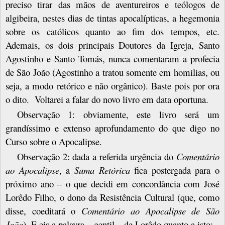
preciso tirar das mãos de aventureiros e teólogos de
algibeira, nestes dias de tintas apocalípticas, a hegemonia
sobre os católicos quanto ao fim dos tempos, etc.
Ademais, os dois principais Doutores da Igreja, Santo
Agostinho e Santo Tomás, nunca comentaram a profecia
de São João (Agostinho a tratou somente em homilias, ou
seja, a modo retórico e não orgânico). Baste pois por ora
o dito. Voltarei a falar do novo livro em data oportuna.
Observação 1: obviamente, este livro será um
grandíssimo e extenso aprofundamento do que digo no
Curso sobre o Apocalipse.
Observação 2: dada a referida urgência do
Comentário
ao Apocalipse
, a
Suma Retórica
fica postergada para o
próximo ano – o que decidi em concordância com José
Lorêdo Filho, o dono da Resistência Cultural (que, como
disse, coeditará o
Comentário ao Apocalipse de São
João
). E eis a palavra – gentil – de Lorêdo quanto a isto: