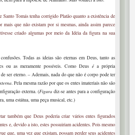
e Santo Tomás tenha corrigido Platão quanto a existência de
 por mais que não existam por si mesmas, ainda assim parece
ivesse criado algumas por meio da Idéia da figura na sua
nfusões. Todas as ideias são eternas em Deus, tanto as
ntes ou as meramente possíveis. Como Deus
é
a própria
 de ser eterno. – Ademais, nada do que não é corpo pode ter
xterna
. Pela mesma razão por que os entes imateriais não são
nfiguração externa. (
Figura
diz-se antes para a configuração
ira, uma estátua, uma peça musical, etc.)
tar também que Deus poderia criar vários entes figurados
entes e, devido a isto, estes possuiriam acidentes. Pois mesmo
gue que, uma vez que existam, possam perder seus acidentes