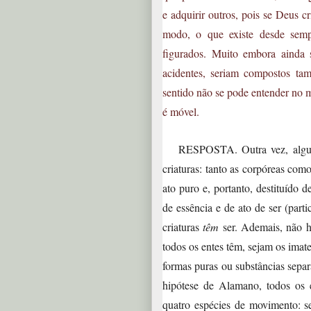
e adquirir outros, pois se Deus c
modo, o que existe desde semp
figurados. Muito embora ainda 
acidentes, seriam compostos ta
sentido não se pode entender no m
é móvel.
RESPOSTA. Outra vez, alguma
criaturas: tanto as corpóreas co
ato puro e, portanto, destituído 
de essência e de ato de ser (par
criaturas
têm
ser. Ademais, não h
todos os entes têm, sejam os imate
formas puras ou substâncias separ
hipótese de Alamano, todos os 
quatro espécies de movimento: s