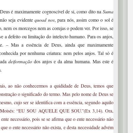
eus é maximamente cognoscível de si, como dito na
Suma
não seja evidente
quoad nos
, para nós, assim como o sol é
o, nem os morcegos nem as corujas o podem ver. Por isso, se
ve a defeito ou limitação do intelecto humano. Para os anjos,
nte. – Mas a essência de Deus, ainda que maximamente
 conhecida por nenhuma criatura: nem pelos anjos. Tal só é
mada
deiformação
dos anjos e da alma humana. Mas este é
.
más, ao não conhecermos a quididade de Deus, temos que
stração o significado do termo. Mas pelo nome de Deus se
 mesmo, cujo ser se identifica com a essência, segundo aquilo
 a Moisés: “EU SOU AQUELE QUE SOU.
”(Ex 3,14). Ora,
 ente necessário, pois se se afirma que o ente necessário não
e que o ente necessário não exista, e desta necessidade advém