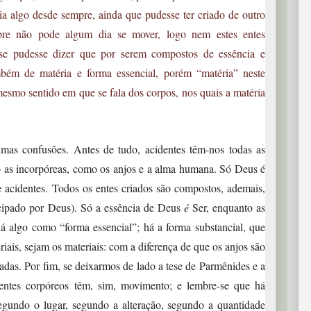
ria algo desde sempre, ainda que pudesse ter criado de outro
re não pode algum dia se mover, logo nem estes entes
se pudesse dizer que por serem compostos de essência e
mbém de matéria e forma essencial, porém “matéria” neste
esmo sentido em que se fala dos corpos, nos quais a matéria
s confusões. Antes de tudo, acidentes têm-nos todas as
mo as incorpóreas, como os anjos e a alma humana. Só Deus é
de acidentes. Todos os entes criados são compostos, ademais,
ticipado por Deus). Só a essência de Deus
é
Ser, enquanto as
á algo como “forma essencial”; há a forma substancial, que
riais, sejam os materiais: com a diferença de que os anjos são
adas. Por fim, se deixarmos de lado a tese de Parmênides e a
entes corpóreos têm, sim, movimento; e lembre-se que há
egundo o lugar, segundo a alteração, segundo a quantidade