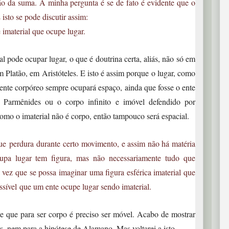
ão da suma. A minha pergunta é se de fato é evidente que o
 isto se pode discutir assim:
 imaterial que ocupe lugar.
ode ocupar lugar, o que é doutrina certa, aliás, não só em
Platão, em Aristóteles. E isto é assim porque o lugar, como
ente corpóreo sempre ocupará espaço, ainda que fosse o ente
de Parmênides ou o corpo infinito e imóvel defendido por
omo o imaterial não é corpo, então tampouco será espacial.
que perdura durante certo movimento, e assim não há matéria
pa lugar tem figura, mas não necessariamente tudo que
vez que se possa imaginar uma figura esférica imaterial que
ssível que um ente ocupe lugar sendo imaterial.
ue para ser corpo é preciso ser móvel. Acabo de mostrar
, nem para a hipótese de Alamano. Mas voltarei a isto.