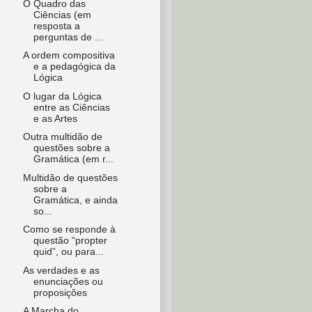
O Quadro das
Ciências (em
resposta a
perguntas de ...
A ordem compositiva
e a pedagógica da
Lógica
O lugar da Lógica
entre as Ciências
e as Artes
Outra multidão de
questões sobre a
Gramática (em r...
Multidão de questões
sobre a
Gramática, e ainda
so...
Como se responde à
questão “propter
quid”, ou para...
As verdades e as
enunciações ou
proposições
A Marcha do