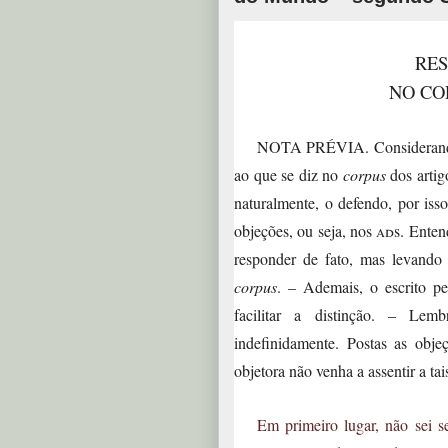
RES
NO CO
NOTA PRÉVIA. Considerando 
ao que se diz no
corpus
dos artig
naturalmente, o defendo, por is
objeções, ou seja, nos
ad
s. Enten
responder de fato, mas levando 
corpus
. – Ademais, o escrito pe
facilitar a distinção. – Lem
indefinidamente. Postas as obje
objetora não venha a assentir a tai
Em primeiro lugar, não sei s