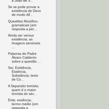
a João de S...
Se se pode provar a
existência de Deus
de modo dif...
Questões filosófico-
gramaticais (em
resposta a per...
Ainda ser versus
existência; as
imagens sensíveis
...
Palavras do Padre
Álvaro Calderón
sobre a questão ...
Ser, Existência,
Essência,
Substância; texto
de Co...
A Separatio tomista;
quem é o maior
tomista do séc...
Ente; essência;
termo médio (em
resposta a