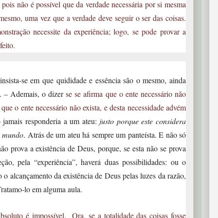
 pois não é possível que da verdade necessária por si mesma
 mesmo, uma vez que a verdade deve seguir o ser das coisas.
stração necessite da experiência; logo, se pode provar a
feito.
sista-se em que quididade e essência são o mesmo, ainda
s. – Ademais, o dizer
se se afirma que o ente necessário não
e que o ente necessário não exista, e desta necessidade advém
o
jamais responderia a um ateu:
justo porque este considera
io mundo
. Atrás de um ateu há sempre um panteísta. E não só
ão prova a existência de Deus, porque, se esta não se prova
eção, pela “experiência”, haverá duas possibilidades: ou o
o alcançamento da existência de Deus pelas luzes da razão,
 Tratamo-lo em alguma aula.
soluto é impossível. Ora, se a totalidade das coisas fosse