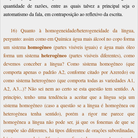
quantidade de razões, entre as quais talvez a principal seja o
automatismo da fala, em contraposição ao reflexivo da escrita.
16) Quanto à homogeneidade/heterogeneidade da língua,
pergunto: assim como em Química água mais álcool no copo forma
homogêneo
um sistema
(partes visíveis iguais) e água mais óleo
heterogêneo
forma um sistema
(partes visíveis diferentes), como
devemos conceber a língua? Como sistema homogêneo (que
comporta apenas o padrão A2, conforme citado por Azeredo) ou
como sistema heterogêneo (que comporta todas as variedades A1,
A2, A3...)? Não sei nem ao certo se esta questão tem sentido. A
princípio, tenho uma tendência a aceitar que a língua seja um
sistema homogêneo (caso a questão se a língua é homogênea ou
heterogênea tenha sentido), porém a rigor me parece que
homogênea a língua não pode ser, já que os fonemas de que se
compõe são diferentes, há tipos diferentes de orações subordinadas,