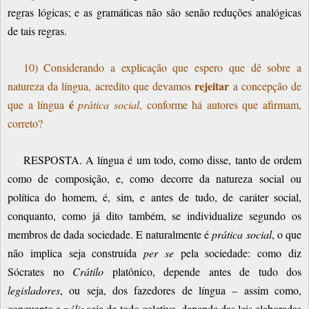
regras lógicas; e as gramáticas não são senão reduções analógicas
de tais regras.
10) Considerando a explicação que espero que dê sobre a
rejeitar
natureza da língua, acredito que devamos
a concepção de
é
que a língua
prática social
, conforme há autores que afirmam,
correto?
RESPOSTA. A língua é um todo, como disse, tanto de ordem
como de composição, e, como decorre da natureza social ou
política do homem, é, sim, e antes de tudo, de caráter social,
conquanto, como já dito também, se individualize segundo os
membros de dada sociedade. E naturalmente é
prática social
, o que
não implica seja construída
per se
pela sociedade: como diz
Sócrates no
Crátilo
platônico, depende antes de tudo dos
legisladores
, ou seja, dos fazedores de língua – assim como,
conquanto a
pólis
seja de todo coletiva, depende das leis elaboradas