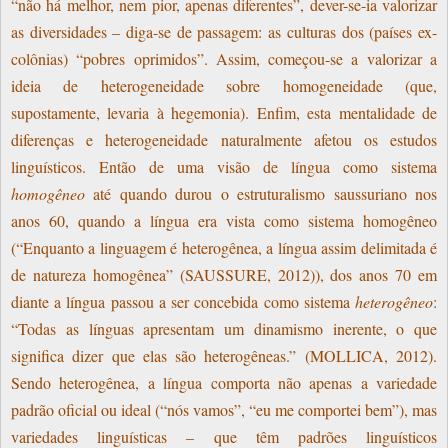
“não há melhor, nem pior, apenas diferentes”, dever-se-ia valorizar
as diversidades – diga-se de passagem: as culturas dos (países ex-
colônias) “pobres oprimidos”. Assim, começou-se a valorizar a
ideia de heterogeneidade sobre homogeneidade (que,
supostamente, levaria à hegemonia). Enfim, esta mentalidade de
diferenças e heterogeneidade naturalmente afetou os estudos
linguísticos. Então de uma visão de língua como sistema
homogêneo
até quando durou o estruturalismo saussuriano nos
anos 60, quando a língua era vista como sistema homogêneo
(“Enquanto a linguagem é heterogênea, a língua assim delimitada é
de natureza homogênea” (SAUSSURE, 2012)), dos anos 70 em
diante a língua passou a ser concebida como sistema
heterogêneo
:
“Todas as línguas apresentam um dinamismo inerente, o que
significa dizer que elas são heterogêneas.” (MOLLICA, 2012).
Sendo heterogênea, a língua comporta não apenas a variedade
padrão oficial ou ideal (“nós vamos”, “eu me comportei bem”), mas
variedades linguísticas – que têm padrões linguísticos