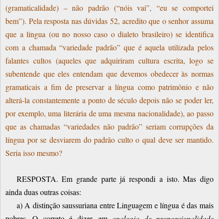
(gramaticalidade) – não padrão (“nóis vai”, “eu se comportei
bem”). Pela resposta nas dúvidas 52, acredito que o senhor assuma
que a língua (ou no nosso caso o dialeto brasileiro) se identifica
com a chamada “variedade padrão” que é aquela utilizada pelos
falantes cultos (aqueles que adquiriram cultura escrita, logo se
subentende que eles entendam que devemos obedecer às normas
gramaticais a fim de preservar a língua como patrimônio e não
alterá-la constantemente a ponto de século depois não se poder ler,
por exemplo, uma literária de uma mesma nacionalidade), ao passo
que as chamadas “variedades não padrão” seriam corrupções da
língua por se desviarem do padrão culto o qual deve ser mantido.
Seria isso mesmo?
RESPOSTA. Em grande parte já respondi a isto. Mas digo
ainda duas outras coisas:
a) A distinção saussuriana entre Linguagem e língua é das mais
pobres. O correto é dizer, em
analogia de proporcionalidade