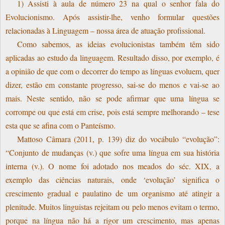
1) Assisti à aula de número 23 na qual o senhor fala do
Evolucionismo. Após assistir-lhe, venho formular questões
relacionadas à Linguagem – nossa área de atuação profissional.
Como sabemos, as ideias evolucionistas também têm sido
aplicadas ao estudo da linguagem. Resultado disso, por exemplo, é
a opinião de que com o decorrer do tempo as línguas evoluem, quer
dizer, estão em constante progresso, sai-se do menos e vai-se ao
mais. Neste sentido, não se pode afirmar que uma língua se
corrompe ou que está em crise, pois está sempre melhorando – tese
esta que se afina com o Panteísmo.
Mattoso Câmara (2011, p. 139) diz do vocábulo “evolução”:
“Conjunto de mudanças (v.) que sofre uma língua em sua história
interna (v.). O nome foi adotado nos meados do séc. XIX, a
exemplo das ciências naturais, onde ‘evolução’ significa o
crescimento gradual e paulatino de um organismo até atingir a
plenitude. Muitos linguistas rejeitam ou pelo menos evitam o termo,
porque na língua não há a rigor um crescimento, mas apenas