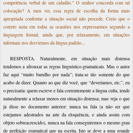
competência verbal de um cidadão." O senhor concorda com tal
colocação? A meu ver, essa regra de escolha da forma mais
apropriada conforme a situação social não procede. Creio que o
correto seria em todas as ocasiões nos expressarmos segundo a
linguagem formal, ainda que, por relaxamento, em situações
informais nos desviemos da língua padrão...
RESPOSTA. Naturalmente, em situação mais distensa
tendemos a afrouxar as regras linguístico-gramaticais. Mas o autor
faz aqui “muito barulho por nada”; trata-se tão somente do que
acabo de dizer. Quanto ao que diz você, que “deveríamos, etc.”, eu
o precisaria: quem escreve e fala correntemente a língua culta, tende
naturalmente a relaxar menos em situação distensa; mas veja o que
já disse no documento anterior: nunca na fala (a não ser que
estejamos adestrados na arte da eloquência, e ainda assim com
objeto sobreacrescido), nunca na fala conseguiremos o mesmo grau
de perfeição gramatical que na escrita. Isto se deve a uma grande