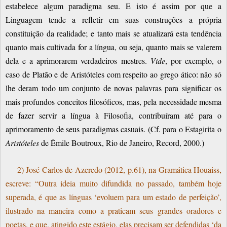
estabelece algum paradigma seu.
E isto é assim por que a
Linguagem tende a refletir em suas construções a própria
constituição da realidade; e
tanto mais se atualizará esta tendência
quanto mais cultivada for a língua, ou seja, quanto mais se valerem
dela e a aprimorarem verdadeiros mestres.
Vide
, por exemplo, o
caso de Platão e de Aristóteles com respeito ao grego ático: não só
lhe deram todo um conjunto de novas palavras para significar os
mais profundos conceitos filosóficos, mas, pela necessidade mesma
de fazer servir a língua à Filosofia, contribuíram até para o
aprimoramento de seus paradigmas casuais. (Cf. para o Estagirita o
Aristóteles
de Émile Boutroux, Rio de Janeiro, Record, 2000.)
2) José Carlos de Azeredo (2012, p.61), na Gramática Houaiss,
escreve: “Outra ideia muito difundida no passado, também hoje
superada, é que as línguas ‘evoluem para um estado de perfeição’,
ilustrado na maneira como a praticam seus grandes oradores e
poetas, e que, atingido este estágio, elas precisam ser defendidas ‘da