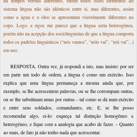
há tempos verbais diferentes, enfim todos esses elementos do
sistema língua não são idênticos entre si, mas diferentes, assim
como a água e o óleo se apresentam visivelmente diferentes no
copo. Logo, a rigor, me parece que a língua seria heterogênea,
porém não na acepção dos sociolinguistas de que a língua comporta
todos os padrões linguísticos (“nós vamos”, “nóis vai”, “nói vai”...)
em uso.
RESPOSTA. Outra vez, já respondi a isto, mas insisto: por ser
em parte um todo de ordem, a língua é como um exército. Isso
explica que uma língua permaneça a mesma ainda que, por
exemplo, se lhe acrescentem palavras, ou se lhe corrompam outras,
ou se lhe substituam umas por outras – tal como se dá num exército
e entre seus soldados, comandantes, etc. E, se lhe posso
recomendar algo, ei-lo: esqueça tal distinção homogêneo
x
heterogêneo, e fique com a analogia que acabo de fazer. – Quanto
ao mais, de fato já não tenho nada que acrescentar.