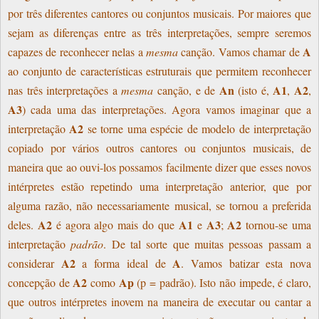
por três diferentes cantores ou conjuntos musicais. Por maiores que
sejam as diferenças entre as três interpretações, sempre seremos
A
capazes de reconhecer nelas a
mesma
canção. Vamos chamar de
ao conjunto de características estruturais que permitem reconhecer
An
A1
A2
nas três interpretações a
mesma
canção, e de
(isto é,
,
,
A3
) cada uma das interpretações. Agora vamos imaginar que a
A2
interpretação
se torne uma espécie de modelo de interpretação
copiado por vários outros cantores ou conjuntos musicais, de
maneira que ao ouvi-los possamos facilmente dizer que esses novos
intérpretes estão repetindo uma interpretação anterior, que por
alguma razão, não necessariamente musical, se tornou a preferida
A2
A1
A3
A2
deles.
é agora algo mais do que
e
;
tornou-se uma
interpretação
padrão
. De tal sorte que muitas pessoas passam a
A2
A
considerar
a forma ideal de
. Vamos batizar esta nova
A2
Ap
concepção de
como
(p = padrão). Isto não impede, é claro,
que outros intérpretes inovem na maneira de executar ou cantar a