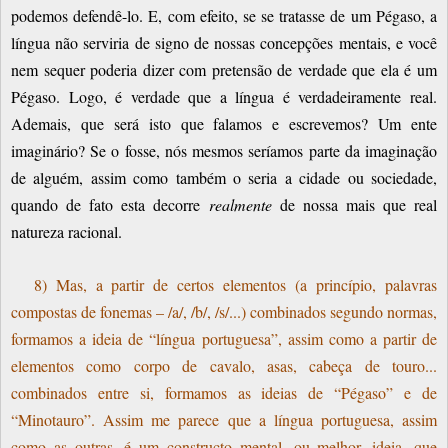
podemos defendê-lo. E, com efeito, se se tratasse de um Pégaso, a
língua não serviria de signo de nossas concepções mentais, e você
nem sequer poderia dizer com pretensão de verdade que ela é um
Pégaso. Logo, é verdade que a língua é verdadeiramente real.
Ademais, que será isto que falamos e escrevemos? Um ente
imaginário? Se o fosse, nós mesmos seríamos parte da imaginação
de alguém, assim como também o seria a cidade ou sociedade,
quando de fato esta decorre
realmente
de nossa mais que real
natureza racional.
8) Mas, a partir de certos elementos (a princípio, palavras
compostas de fonemas – /a/, /b/, /s/...) combinados segundo normas,
formamos a ideia de “língua portuguesa”, assim como a partir de
elementos como corpo de cavalo, asas, cabeça de touro...
combinados entre si, formamos as ideias de “Pégaso” e de
“Minotauro”. Assim me parece que a língua portuguesa, assim
como as outras, é um constructo mental, ou melhor, ideia, que