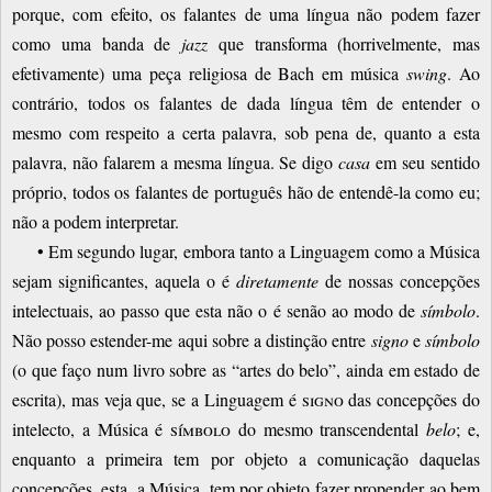
porque, com efeito, os falantes de uma língua não podem fazer
como uma banda de
jazz
que transforma (horrivelmente, mas
efetivamente) uma peça religiosa de Bach em música
swing
. Ao
contrário, todos os falantes de dada língua têm de entender o
mesmo com respeito a certa palavra, sob pena de, quanto a esta
palavra, não falarem a mesma língua. Se digo
casa
em seu sentido
próprio, todos os falantes de português hão de entendê-la como eu;
não a podem interpretar.
• Em segundo lugar, embora tanto a Linguagem como a Música
sejam significantes, aquela o é
diretamente
de nossas concepções
intelectuais, ao passo que esta não o é senão ao modo de
símbolo
.
Não posso estender-me aqui sobre a distinção entre
signo
e
símbolo
(o que faço num livro sobre as “artes do belo”, ainda em estado de
escrita), mas veja que, se a Linguagem é
signo
das concepções do
intelecto, a Música é
símbolo
do mesmo transcendental
belo
; e,
enquanto a primeira tem por objeto a comunicação daquelas
concepções, esta, a Música, tem por objeto fazer propender ao bem