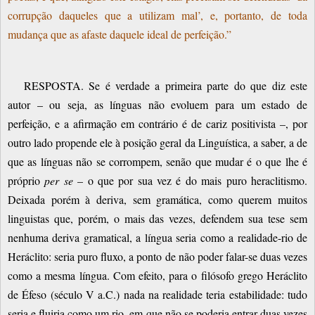
corrupção daqueles que a utilizam mal’, e, portanto, de toda
mudança que as afaste daquele ideal de perfeição.”
RESPOSTA. Se é verdade a primeira parte do que diz este
autor – ou seja, as línguas não evoluem para um estado de
perfeição, e a afirmação em contrário é de cariz positivista –, por
outro lado propende ele à posição geral da Linguística, a saber, a de
que as línguas não se corrompem, senão que mudar é o que lhe é
próprio
per se
– o que por sua vez é do mais puro heraclitismo.
Deixada porém à deriva, sem gramática, como querem muitos
linguistas que, porém, o mais das vezes, defendem sua tese sem
nenhuma deriva gramatical, a língua seria como a realidade-rio de
Heráclito: seria puro fluxo, a ponto de não poder falar-se duas vezes
como a mesma língua.
Com efeito, para o filósofo grego Heráclito
de Éfeso (século V a.C.) nada na realidade teria estabilidade: tudo
seria e fluiria como um rio, em que não se poderia entrar duas vezes