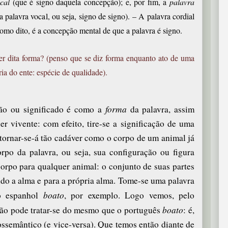
ocal
(que é signo daquela concepção); e, por fim, a
palavra
 palavra vocal, ou seja, signo de signo). – A palavra cordial
como dito, é a concepção mental de que a palavra é signo.
er dita forma? (penso que se diz forma enquanto ato de uma
ia do ente: espécie de qualidade).
forma
o ou significado
é como a
da palavra, assim
r vivente: com efeito, tire-se a significação de uma
, tornar-se-á tão cadáver como o corpo de um animal já
orpo da palavra, ou seja, sua configuração ou figura
 corpo para qualquer animal: o conjunto de suas partes
do a alma e para a própria alma. Tome-se uma palavra
boato
lo espanhol
, por exemplo. Logo vemos, pelo
boato
não pode tratar-se do mesmo que o português
: é,
ossemântico (e vice-versa). Que temos então diante de