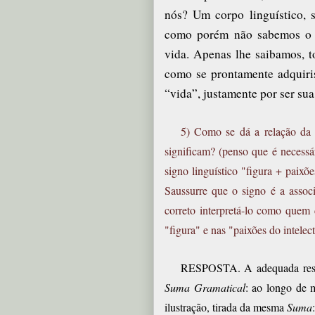
nós? Um corpo linguístico, s
como porém não sabemos o q
vida. Apenas lhe saibamos, t
como se prontamente adquiriss
“vida”, justamente por ser sua
5) Como se dá a relação da 
significam? (penso que é necessá
signo linguístico "figura + paixõ
Saussurre que o signo é a asso
correto interpretá-lo como quem 
"figura" e nas "paixões do intelec
RESPOSTA. A adequada respo
Suma Gramatical
: ao longo de 
ilustração, tirada da mesma
Suma
: