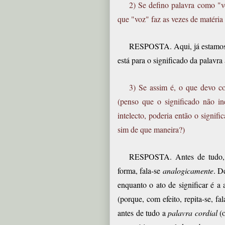
2) Se defino palavra como "vo
que "voz" faz as vezes de matéria 
RESPOSTA. Aqui, já estamos n
está para o significado da palavra
3) Se assim é, o que devo co
(penso que o significado não i
intelecto, poderia então o signif
sim de que maneira?)
RESPOSTA. Antes de tudo, q
forma, fala-se
analogicamente
. D
enquanto o ato de significar é a 
(porque, com efeito, repita-se, f
antes de tudo a
palavra cordial
(o