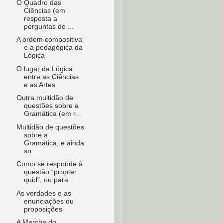
O Quadro das
Ciências (em
resposta a
perguntas de ...
A ordem compositiva
e a pedagógica da
Lógica
O lugar da Lógica
entre as Ciências
e as Artes
Outra multidão de
questões sobre a
Gramática (em r...
Multidão de questões
sobre a
Gramática, e ainda
so...
Como se responde à
questão “propter
quid”, ou para...
As verdades e as
enunciações ou
proposições
A Marcha do