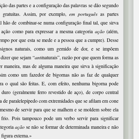
ição das partes e a configuração das palavras se dão segundo
o gratuitas. Assim, por exemplo,
em português
as partes
 hão de combinar-se numa configuração final tal, que sirva
da ação como para expressar a mesma categoria
ação
(além,
 tempo por que esta se mede e a pessoa que a cumpre). Desse
 signos naturais, como um gemido de dor, e se impõem
 dizer que sejam “
anti
naturais”, razão por que quem forma as
er maneira, mas de alguma maneira que sirva à significação
ssim como um fazedor de bigornas não as faz de qualquer
 o qual são feitas. E, com efeito, nenhuma bigorna pode
 duro (geralmente ferro revestido de aço), de corpo central
a de paralelepípedo com extremidades que se afilam em cone
o mesmo de servir para que se malhem e se moldem sobre ela
frio.
Pois tampouco pode um verbo servir para significar
ategoria
ação
se não se formar de determinada maneira e não
 figura externa.»