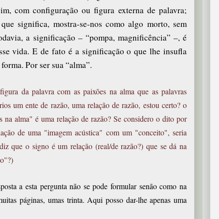
im, com configuração ou figura externa de palavra;
ue significa, mostra-se-nos como algo morto, sem
odavia, a significação – “pompa, magnificência” –, é
e vida. E de fato é a significação o que lhe insufla
 forma. Por ser sua “alma”.
figura da palavra com as paixões na alma que as palavras
rios um ente de razão, uma relação de razão, estou certo? o
es na alma" é uma relação de razão? Se considero o dito por
ciação de uma "imagem acústica" com um "conceito", seria
diz que o signo é um relação (real/de razão?) que se dá na
to"?)
sta a esta pergunta não se pode formular senão como na
muitas páginas, umas trinta. Aqui posso dar-lhe apenas uma