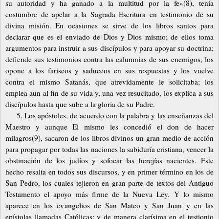
su autoridad y ha ganado a la multitud por la fe»(8), tenía
costumbre de apelar a la Sagrada Escritura en testimonio de su
divina misión. En ocasiones se sirve de los libros santos para
declarar que es el enviado de Dios y Dios mismo; de ellos toma
argumentos para instruir a sus discípulos y para apoyar su doctrina;
defiende sus testimonios contra las calumnias de sus enemigos, los
opone a los fariseos y saduceos en sus respuestas y los vuelve
contra el mismo Satanás, que atrevidamente le solicitaba; los
emplea aun al fin de su vida y, una vez resucitado, los explica a sus
discípulos hasta que sube a la gloria de su Padre.
5. Los apóstoles, de acuerdo con la palabra y las enseñanzas del
Maestro y aunque El mismo les concedió el don de hacer
milagros(9), sacaron de los libros divinos un gran medio de acción
para propagar por todas las naciones la sabiduría cristiana, vencer la
obstinación de los judíos y sofocar las herejías nacientes. Este
hecho resalta en todos sus discursos, y en primer término en los de
San Pedro, los cuales tejieron en gran parte de textos del Antiguo
Testamento el apoyo más firme de la Nueva Ley. Y lo mismo
aparece en los evangelios de San Mateo y San Juan y en las
epístolas llamadas Católicas; y de manera clarísima en el testionio