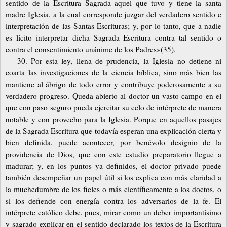
sentido de la Escritura Sagrada aquel que tuvo y tiene la santa
madre Iglesia, a la cual corresponde juzgar del verdadero sentido e
interpretación de las Santas Escrituras; y, por lo tanto, que a nadie
es lícito interpretar dicha Sagrada Escritura contra tal sentido o
contra el consentimiento unánime de los Padres»(35).
30. Por esta ley, llena de prudencia, la Iglesia no detiene ni
coarta las investigaciones de la ciencia bíblica, sino más bien las
mantiene al ábrigo de todo error y contribuye poderosamente a su
verdadero progreso. Queda abierto al doctor un vasto campo en el
que con paso seguro pueda ejercitar su celo de intérprete de manera
notable y con provecho para la Iglesia. Porque en aquellos pasajes
de la Sagrada Escritura que todavía esperan una explicación cierta y
bien definida, puede acontecer, por benévolo designio de la
providencia de Dios, que con este estudio preparatorio llegue a
madurar; y, en los puntos ya definidos, el doctor privado puede
también desempeñar un papel útil si los explica con más claridad a
la muchedumbre de los fieles o más científicamente a los doctos, o
si los defiende con energía contra los adversarios de la fe. El
intérprete católico debe, pues, mirar como un deber importantísimo
y sagrado explicar en el sentido declarado los textos de la Escritura