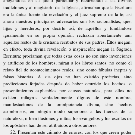
apoyándose en su juicio particular y recurriendo a las divinas
tradiciones y al magisterio de la Iglesia, afirmaban que la Escritura
era la única fuente de revelación y el juez supremo de la fe; así
ahora nuestros principales adversarios son los racionalistas, que,
hijos y herederos, por decirlo así, de aquéllos y fundándose
igualmente en su propia opinión, rechazan abiertamente aun
aquellos restos de fe cristiana recibidos de sus padres. Ellos niegan,
en efecto, toda divina revelación o inspiración; niegan la Sagrada
Escritura; proclaman que todas estas cosas no son sino invenciones
y artificios de los hombres; miran a los libros santos, no como el
relato fiel de acontecimientos reales, sino como fábulas ineptas y
falsas historias. A sus ojos no han existido profecías, sino
predicciones forjadas después de haber ocurrido los hechos, o
presentimientos explicables por causas naturales; para ellos no
existen milagros verdaderamente dignos de este nombre,
manifestaciones de la omnipotencia divina, sino hechos
asombrosos, en ningún modo superiores a las fuerzas de la
naturaleza, o bien ilusiones y mitos; los evangelios y los escritos de
los apóstoles han de ser atribuidos a otros autores.
22. Presentan este cúmulo de errores, con los que creen poder