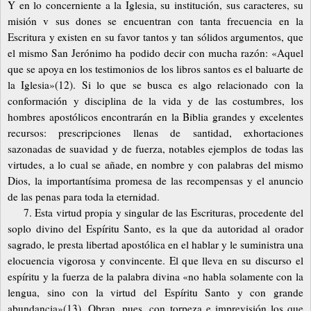
Y en lo concerniente a la Iglesia, su institución, sus caracteres, su
misión v sus dones se encuentran con tanta frecuencia en la
Escritura y existen en su favor tantos y tan sólidos argumentos, que
el mismo San Jerónimo ha podido decir con mucha razón: «Aquel
que se apoya en los testimonios de los libros santos es el baluarte de
la Iglesia»(12). Si lo que se busca es algo relacionado con la
conformación y disciplina de la vida y de las costumbres, los
hombres apostólicos encontrarán en la Biblia grandes y excelentes
recursos: prescripciones llenas de santidad, exhortaciones
sazonadas de suavidad y de fuerza, notables ejemplos de todas las
virtudes, a lo cual se añade, en nombre y con palabras del mismo
Dios, la importantísima promesa de las recompensas y el anuncio
de las penas para toda la eternidad.
7. Esta virtud propia y singular de las Escrituras, procedente del
soplo divino del Espíritu Santo, es la que da autoridad al orador
sagrado, le presta libertad apostólica en el hablar y le suministra una
elocuencia vigorosa y convincente. El que lleva en su discurso el
espíritu y la fuerza de la palabra divina «no habla solamente con la
lengua, sino con la virtud del Espíritu Santo y con grande
abundancia»(13). Obran, pues, con torpeza e imprevisión los que