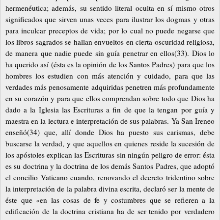
hermenéutica; además, su sentido literal oculta en sí mismo otros
significados que sirven unas veces para ilustrar los dogmas y otras
para inculcar preceptos de vida; por lo cual no puede negarse que
los libros sagrados se hallan envueltos en cierta oscuridad religiosa,
de manera que nadie puede sin guía penetrar en ellos(33). Dios lo
ha querido así (ésta es la opinión de los Santos Padres) para que los
hombres los estudien con más atención y cuidado, para que las
verdades más penosamente adquiridas penetren más profundamente
en su corazón y para que ellos comprendan sobre todo que Dios ha
dado a la Iglesia las Escrituras a fin de que la tengan por guía y
maestra en la lectura e interpretación de sus palabras. Ya San Ireneo
enseñó(34) que, allí donde Dios ha puesto sus carismas, debe
buscarse la verdad, y que aquellos en quienes reside la sucesión de
los apóstoles explican las Escrituras sin ningún peligro de error: ésta
es su doctrina y la doctrina de los demás Santos Padres, que adoptó
el concilio Vaticano cuando, renovando el decreto tridentino sobre
la interpretación de la palabra divina escrita, declaró ser la mente de
éste que «en las cosas de fe y costumbres que se refieren a la
edificación de la doctrina cristiana ha de ser tenido por verdadero