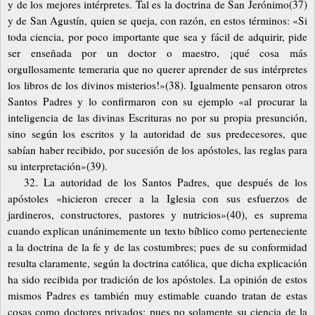
y de los mejores intérpretes. Tal es la doctrina de San Jerónimo(37)
y de San Agustín, quien se queja, con razón, en estos términos: «Si
toda ciencia, por poco importante que sea y fácil de adquirir, pide
ser enseñada por un doctor o maestro, ¡qué cosa más
orgullosamente temeraria que no querer aprender de sus intérpretes
los libros de los divinos misterios!»(38). Igualmente pensaron otros
Santos Padres y lo confirmaron con su ejemplo «al procurar la
inteligencia de las divinas Escrituras no por su propia presunción,
sino según los escritos y la autoridad de sus predecesores, que
sabían haber recibido, por sucesión de los apóstoles, las reglas para
su interpretación»(39).
32. La autoridad de los Santos Padres, que después de los
apóstoles «hicieron crecer a la Iglesia con sus esfuerzos de
jardineros, constructores, pastores y nutricios»(40), es suprema
cuando explican unánimemente un texto bíblico como perteneciente
a la doctrina de la fe y de las costumbres; pues de su conformidad
resulta claramente, según la doctrina católica, que dicha explicación
ha sido recibida por tradición de los apóstoles. La opinión de estos
mismos Padres es también muy estimable cuando tratan de estas
cosas como doctores privados; pues no solamente su ciencia de la