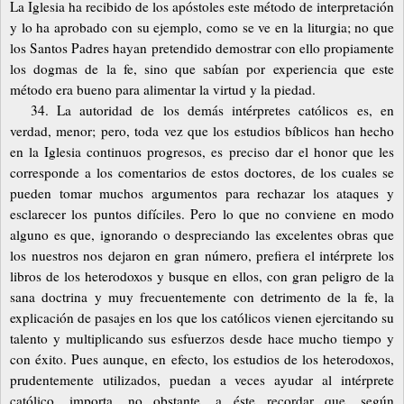
La Iglesia ha recibido de los apóstoles este método de interpretación
y lo ha aprobado con su ejemplo, como se ve en la liturgia; no que
los Santos Padres hayan pretendido demostrar con ello propiamente
los dogmas de la fe, sino que sabían por experiencia que este
método era bueno para alimentar la virtud y la piedad.
34. La autoridad de los demás intérpretes católicos es, en
verdad, menor; pero, toda vez que los estudios bíblicos han hecho
en la Iglesia continuos progresos, es preciso dar el honor que les
corresponde a los comentarios de estos doctores, de los cuales se
pueden tomar muchos argumentos para rechazar los ataques y
esclarecer los puntos difíciles. Pero lo que no conviene en modo
alguno es que, ignorando o despreciando las excelentes obras que
los nuestros nos dejaron en gran número, prefiera el intérprete los
libros de los heterodoxos y busque en ellos, con gran peligro de la
sana doctrina y muy frecuentemente con detrimento de la fe, la
explicación de pasajes en los que los católicos vienen ejercitando su
talento y multiplicando sus esfuerzos desde hace mucho tiempo y
con éxito. Pues aunque, en efecto, los estudios de los heterodoxos,
prudentemente utilizados, puedan a veces ayudar al intérprete
católico, importa, no obstante, a éste recordar que, según