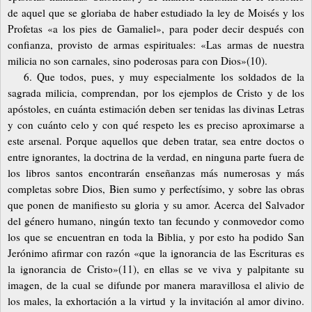
de aquel que se gloriaba de haber estudiado la ley de Moisés y los
Profetas «a los pies de Gamaliel», para poder decir después con
confianza, provisto de armas espirituales: «Las armas de nuestra
milicia no son carnales, sino poderosas para con Dios»(10).
6. Que todos, pues, y muy especialmente los soldados de la
sagrada milicia, comprendan, por los ejemplos de Cristo y de los
apóstoles, en cuánta estimación deben ser tenidas las divinas Letras
y con cuánto celo y con qué respeto les es preciso aproximarse a
este arsenal. Porque aquellos que deben tratar, sea entre doctos o
entre ignorantes, la doctrina de la verdad, en ninguna parte fuera de
los libros santos encontrarán enseñanzas más numerosas y más
completas sobre Dios, Bien sumo y perfectísimo, y sobre las obras
que ponen de manifiesto su gloria y su amor. Acerca del Salvador
del género humano, ningún texto tan fecundo y conmovedor como
los que se encuentran en toda la Biblia, y por esto ha podido San
Jerónimo afirmar con razón «que la ignorancia de las Escrituras es
la ignorancia de Cristo»(11), en ellas se ve viva y palpitante su
imagen, de la cual se difunde por manera maravillosa el alivio de
los males, la exhortación a la virtud y la invitación al amor divino.