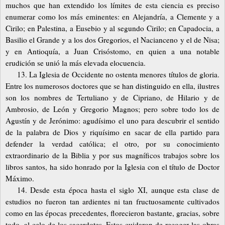
muchos que han extendido los límites de esta ciencia es preciso
enumerar como los más eminentes: en Alejandría, a Clemente y a
Cirilo; en Palestina, a Eusebio y al segundo Cirilo; en Capadocia, a
Basilio el Grande y a los dos Gregorios, el Nacianceno y el de Nisa;
y en Antioquía, a Juan Crisóstomo, en quien a una notable
erudición se unió la más elevada elocuencia.
13. La Iglesia de Occidente no ostenta menores títulos de gloria.
Entre los numerosos doctores que se han distinguido en ella, ilustres
son los nombres de Tertuliano y de Cipriano, de Hilario y de
Ambrosio, de León y Gregorio Magnos; pero sobre todo los de
Agustín y de Jerónimo: agudísimo el uno para descubrir el sentido
de la palabra de Dios y riquísimo en sacar de ella partido para
defender la verdad católica; el otro, por su conocimiento
extraordinario de la Biblia y por sus magníficos trabajos sobre los
libros santos, ha sido honrado por la Iglesia con el título de Doctor
Máximo.
14. Desde esta época hasta el siglo XI, aunque esta clase de
estudios no fueron tan ardientes ni tan fructuosamente cultivados
como en las épocas precedentes, florecieron bastante, gracias, sobre
todo, al celo de los sacerdotes. Estos cuidaron de recoger las obras