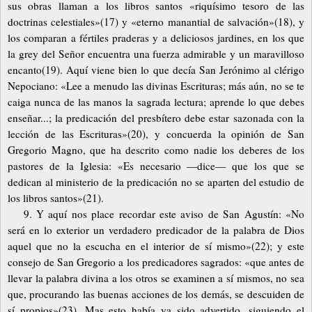
sus obras llaman a los libros santos «riquísimo tesoro de las
doctrinas celestiales»(17) y «eterno manantial de salvación»(18), y
los comparan a fértiles praderas y a deliciosos jardines, en los que
la grey del Señor encuentra una fuerza admirable y un maravilloso
encanto(19). Aquí viene bien lo que decía San Jerónimo al clérigo
Nepociano: «Lee a menudo las divinas Escrituras; más aún, no se te
caiga nunca de las manos la sagrada lectura; aprende lo que debes
enseñar...; la predicación del presbítero debe estar sazonada con la
lección de las Escrituras»(20), y concuerda la opinión de San
Gregorio Magno, que ha descrito como nadie los deberes de los
pastores de la Iglesia: «Es necesario
—
dice
—
que los que se
dedican al ministerio de la predicación no se aparten del estudio de
los libros santos»(21).
9. Y aquí nos place recordar este aviso de San Agustín: «No
será en lo exterior un verdadero predicador de la palabra de Dios
aquel que no la escucha en el interior de sí mismo»(22); y este
consejo de San Gregorio a los predicadores sagrados: «que antes de
llevar la palabra divina a los otros se examinen a sí mismos, no sea
que, procurando las buenas acciones de los demás, se descuiden de
sí propios»(23). Mas esto había ya sido advertido, siguiendo el