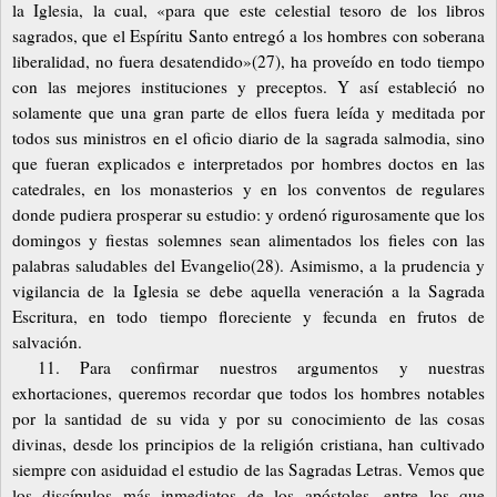
la Iglesia, la cual, «para que este celestial tesoro de los libros
sagrados, que el Espíritu Santo entregó a los hombres con soberana
liberalidad, no fuera desatendido»(27), ha proveído en todo tiempo
con las mejores instituciones y preceptos. Y así estableció no
solamente que una gran parte de ellos fuera leída y meditada por
todos sus ministros en el oficio diario de la sagrada salmodia, sino
que fueran explicados e interpretados por hombres doctos en las
catedrales, en los monasterios y en los conventos de regulares
donde pudiera prosperar su estudio: y ordenó rigurosamente que los
domingos y fiestas solemnes sean alimentados los fieles con las
palabras saludables del Evangelio(28). Asimismo, a la prudencia y
vigilancia de la Iglesia se debe aquella veneración a la Sagrada
Escritura, en todo tiempo floreciente y fecunda en frutos de
salvación.
11. Para confirmar nuestros argumentos y nuestras
exhortaciones, queremos recordar que todos los hombres notables
por la santidad de su vida y por su conocimiento de las cosas
divinas, desde los principios de la religión cristiana, han cultivado
siempre con asiduidad el estudio de las Sagradas Letras. Vemos que
los discípulos más inmediatos de los apóstoles, entre los que