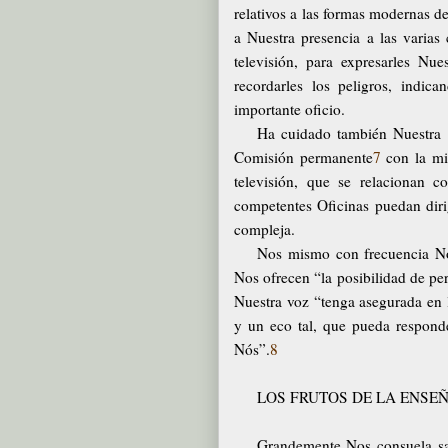
relativos a las formas modernas d
a Nuestra presencia a las varias 
televisión, para expresarles Nue
recordarles los peligros, indic
importante oficio.
Ha cuidado también Nuestra p
Comisión permanente
7
con la mis
televisión, que se relacionan 
competentes Oficinas puedan dirig
compleja.
Nos mismo con frecuencia No
Nos ofrecen “la posibilidad de per
Nuestra voz “tenga asegurada en l
y un eco tal, que pueda respond
Nós”.
8
LOS FRUTOS DE LA ENSE
Grandemente Nos consuela sab