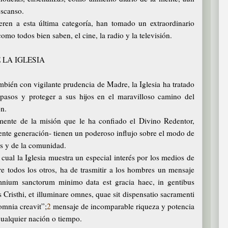
escanso.
ieren a esta última categoría, han tomado un extraordinario
como todos bien saben, el cine, la radio y la televisión.
 LA IGLESIA
ambién con vigilante prudencia de Madre, la Iglesia ha tratado
 pasos y proteger a sus hijos en el maravilloso camino del
ón.
amente de la misión que le ha confiado el Divino Redentor,
sente generación- tienen un poderoso influjo sobre el modo de
os y de la comunidad.
cual la Iglesia muestra un especial interés por los medios de
e todos los otros, ha de trasmitir a los hombres un mensaje
mnium sanctorum minimo data est gracia haec, in gentibus
s Cristhi, et illuminare omnes, quae sit dispensatio sacramenti
omnia creavit”;
2
mensaje de incomparable riqueza y potencia
ualquier nación o tiempo.