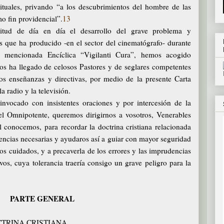
rituales, privando “a los descubrimientos del hombre de las
o fin providencial”.
13
citud de día en día el desarrollo del grave problema y
s que ha producido -en el sector del cinematógrafo- durante
a mencionada Encíclica “Vigilanti Cura”, hemos acogido
os ha llegado de celosos Pastores y de seglares competentes
os enseñanzas y directivas, por medio de la presente Carta
a radio y la televisión.
invocado con insistentes oraciones y por intercesión de la
del Omnipotente, queremos dirigirnos a vosotros, Venerables
 conocemos, para recordar la doctrina cristiana relacionada
ncias necesarias y ayudaros así a guiar con mayor seguridad
os cuidados, y a precaverla de los errores y las imprudencias
vos, cuya tolerancia traería consigo un grave peligro para la
PARTE GENERAL
CTRINA CRISTIANA