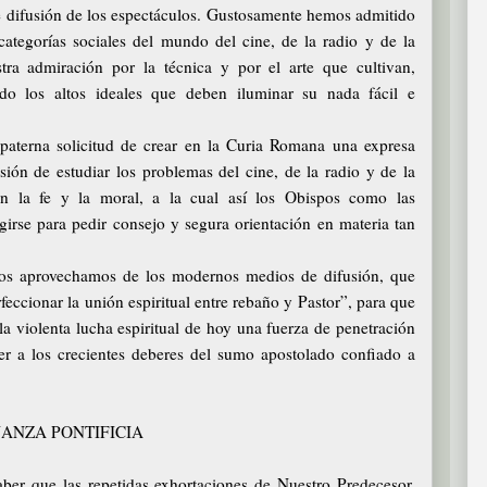
e difusión de los espectáculos. Gustosamente hemos admitido
categorías sociales del mundo del cine, de la radio y de la
stra admiración por la técnica y por el arte que cultivan,
ando los altos ideales que deben iluminar su nada fácil e
aterna solicitud de crear en la Curia Romana una expresa
ión de estudiar los problemas del cine, de la radio y de la
con la fe y la moral, a la cual así los Obispos como las
irse para pedir consejo y segura orientación en materia tan
s aprovechamos de los modernos medios de difusión, que
feccionar la unión espiritual entre rebaño y Pastor”, para que
a violenta lucha espiritual de hoy una fuerza de penetración
er a los crecientes deberes del sumo apostolado confiado a
ÑANZA PONTIFICIA
er que las repetidas exhortaciones de Nuestro Predecesor,