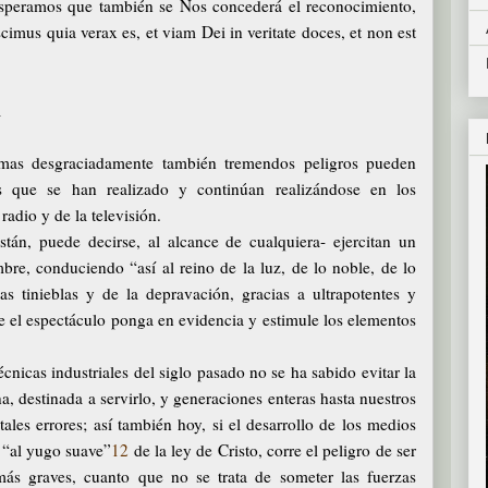
esperamos que también se Nos concederá el reconocimiento,
imus quia verax es, et viam Dei in veritate doces, et non est
A
 mas desgraciadamente también tremendos peligros pueden
s que se han realizado y continúan realizándose en los
 radio y de la televisión.
tán, puede decirse, al alcance de cualquiera- ejercitan un
bre, conduciendo “así al reino de la luz, de lo noble, de lo
s tinieblas y de la depravación, gracias a ultrapotentes y
e el espectáculo ponga en evidencia y estimule los elementos
cnicas industriales del siglo pasado no se ha sabido evitar la
, destinada a servirlo, y generaciones enteras hasta nuestros
ales errores; así también hoy, si el desarrollo de los medios
 “al yugo suave”
12
de la ley de Cristo, corre el peligro de ser
 más graves, cuanto que no se trata de someter las fuerzas