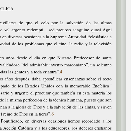
ICLICA
villarse de que el celo por la salvación de las almas
ro vel argento redempti... sed pretioso sanguine quasi Agni
en diversas ocasiones a la Suprema Autoridad Eclesiástica a
vedad de los problemas que el cine, la radio y la televisión
.
co años desde el día en que Nuestro Predecesor de santa
 valiéndose “del admirable invento marconiano”, un solemne
odas las gentes y a toda criatura”.
4
s años después, daba apostólicas enseñanzas sobre el recto
copado de los Estados Unidos con la memorable Encíclica
”
ario y urgente el procurar que también en esta materia los
y de la misma perfección de la técnica humana, puesto que son
an a la gloria de Dios y a la salvación de las almas, y sirven
l reino de Dios en la tierra”.
6
Pontificado, en diversas ocasiones hemos recordado a los
la Acción Católica y a los educadores, los deberes cristianos