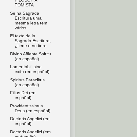
FILOSOFIA
TOMISTA
Se na Sagrada
Escritura uma
mesma letra tem
vários...
El texto de la
Sagrada Escritura,
¿tiene o no tien...
Divino Afflante Spiritu
(en español)
Lamentabili sine
exitu (en español)
Spiritus Paraclitus
(en español)
Filius Dei (en
español)
Providentissimus
Deus (en español)
Doctoris Angelici (en
español)
Doctoris Angelici (em
português)