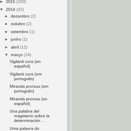
►
2015
(103)
▼
2014
(42)
►
dezembro
(2)
►
outubro
(2)
►
setembro
(1)
►
junho
(1)
►
abril
(12)
▼
março
(24)
Vigilanti cura (en
español)
Vigilanti cura (em
português)
Miranda prorsus (em
português)
Miranda prorsus (en
español)
Una palabra del
magisterio sobre la
determinación ...
Uma palavra do