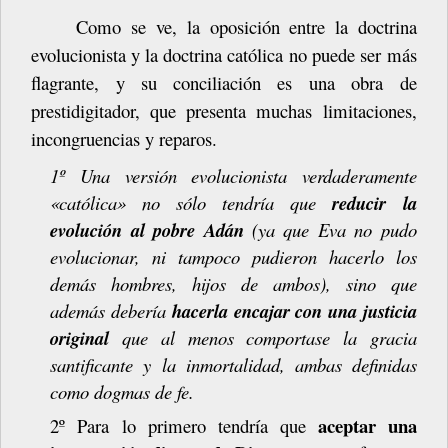
Como
se
ve,
la
oposición
entre
la
doctrina
evolucionista
y
la
doctrina
católica no
puede
ser
más
flagrante,
y
su
conciliación
es
una
obra
de
prestidigitador,
que presenta muchas limitaciones,
incongruencias y
reparos.
1º
Una
versión
evolucionista
verdaderamente
«católica»
no
sólo
tendría
que
reducir la
evolución al pobre Adán
(ya que Eva no pudo
evolucionar, ni tampoco pudieron hacerlo los
demás hombres, hijos de ambos), sino que
además debería
hacerla encajar con una justicia
original
que al menos comportase la gracia
santificante y la inmortalidad, ambas definidas
como dogmas de
fe.
aceptar
una
2º
Para
lo
primero
tendría
que