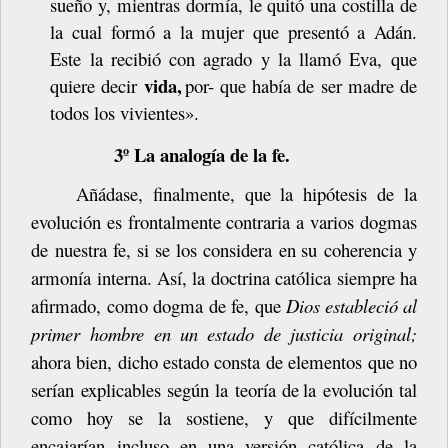
sueño y, mientras dormía, le quitó una costilla de
la cual formó a la mujer que presentó a Adán.
Este la recibió con agrado y la llamó Eva, que
vida,
quiere decir
por- que había de ser madre de
todos los
vivientes».
3º La analogía de la fe.
Añádase,
finalmente,
que
la
hipótesis
de
la
evolución
es
frontalmente
contraria
a
varios
dogmas
de
nuestra
fe,
si
se
los
considera
en
su
coherencia
y
armonía interna. Así, la doctrina católica siempre ha
afirmado, como dogma de fe, que
Dios
estableció
al
primer
hombre
en
un
estado
de
justicia
original;
ahora
bien, dicho estado consta de elementos que no
serían explicables según la teoría de
la evolución tal
como hoy se la sostiene, y que difícilmente
encajarían incluso en una versión católica de la