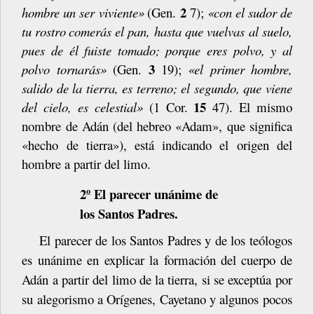
2
hombre
un
ser
viviente»
(Gen.
7);
«con
el
sudor
de
tu
rostro
comerás el pan, hasta que vuelvas al suelo,
pues de él fuiste tomado; porque eres polvo, y al
3
polvo tornarás»
(Gen.
19);
«el primer hombre,
salido de la tierra, es terreno; el segundo, que viene
15
del cielo, es celestial»
(1 Cor.
47). El mismo
nombre de Adán (del hebreo «Adam», que significa
«hecho de tierra»), está indicando el origen del
hombre a partir del limo.
2º El parecer unánime de
los Santos Padres.
El parecer de los Santos Padres y de los teólogos
es unánime en explicar la formación
del
cuerpo
de
Adán
a
partir
del
limo
de
la
tierra,
si
se
exceptúa por
su alegorismo a Orígenes, Cayetano y algunos pocos