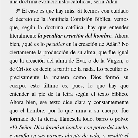
una
doctrina
evolucionista
«católica», sería Adán.
3º El caso es que hay más. Si leemos con cuidado
el decreto de la Pontificia Comisión Bíblica, vemos
que, según la doctrina católica, hay que entender
literalmente
la
peculiar
creación
del
hombre.
Ahora
bien,
¿qué
es
lo
peculiar
en
la creación de Adán? No
ciertamente la producción de su alma, que fue igual
que la creación del alma de Eva, o de la Virgen, o
de Cristo: es decir, a partir de la nada. Lo peculiar es
precisamente la manera como Dios formó su
cuerpo: esto último es, pues, lo que hay que
entender al pie de la letra según el texto bíblico.
Ahora
bien,
ese
texto
dice
clara
y
constantemente
que
el
hombre,
por
lo
que
mira a su cuerpo, fue
formado de la tierra, llámesela lodo, barro o polvo:
«El Señor Dios
formó
al
hombre
con
polvo
del
suelo,
e
insufló
en
sus
narices
aliento
de
vida, y
resultó
el