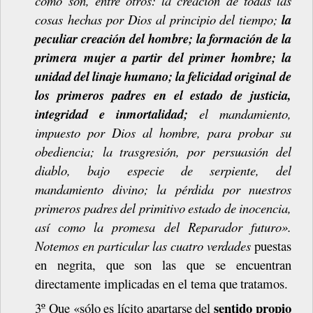
como
son,
entre
otros:
la
creación
de
todas
las
cosas
hechas
por
Dios al
principio
del
tiempo;
la
peculiar
creación
del
hombre;
la
formación
de
la
primera mujer
a
partir
del
primer
hombre;
la
unidad
del
linaje
humano;
la
felicidad
original de
los
primeros
padres
en
el
estado
de
justicia,
integridad
e
inmortalidad;
el
mandamiento,
impuesto
por
Dios
al
hombre,
para
probar
su
obediencia;
la
trasgresión,
por persuasión
del
diablo,
bajo
especie
de
serpiente,
del
mandamiento
divino;
la
pérdida por
nuestros
primeros
padres
del
primitivo
estado
de
inocencia,
así
como
la
promesa del
Reparador
futuro».
Notemos
en
particular
las
cuatro
verdades
puestas
en
negrita, que son las que se encuentran
directamente implicadas en el tema que
tratamos.
sentido
propio
3º
Que
«sólo
es
lícito
apartarse
del