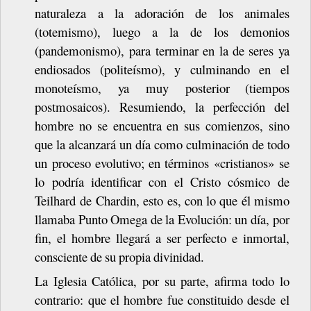
naturaleza
a
la
adoración
de
los
animales
(totemismo),
luego
a
la
de
los
demonios
(pandemonismo),
para
terminar
en
la
de
seres
ya
endiosados (politeísmo), y culminando en el
monoteísmo, ya muy posterior
(tiempos
postmosaicos).
Resumiendo,
la
perfección
del
hombre
no
se
encuentra
en
sus
comienzos,
sino
que
la
alcanzará
un
día
como
culminación
de
todo
un
proceso
evolutivo;
en
términos «cristianos» se
lo podría identificar con el Cristo cósmico de
Teilhard de Chardin,
esto
es,
con
lo
que
él
mismo
llamaba
Punto
Omega
de
la
Evolución:
un
día, por
fin,
el
hombre
llegará
a
ser
perfecto
e
inmortal,
consciente
de
su
propia
divinidad.
La Iglesia Católica, por su parte, afirma todo lo
contrario: que el hombre fue constituido desde el