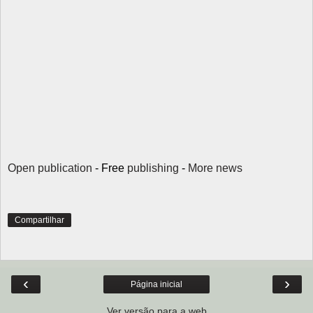
Open publication
- Free
publishing
-
More news
Compartilhar
‹
›
Página inicial
Ver versão para a web