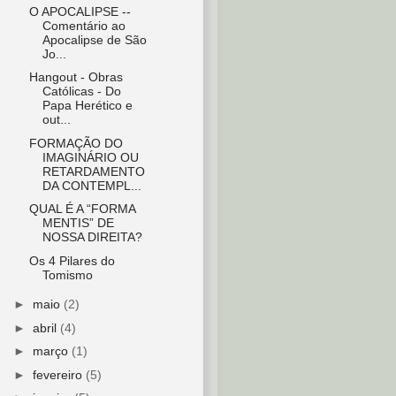
O APOCALIPSE --
Comentário ao
Apocalipse de São
Jo...
Hangout - Obras
Católicas - Do
Papa Herético e
out...
FORMAÇÃO DO
IMAGINÁRIO OU
RETARDAMENTO
DA CONTEMPL...
QUAL É A “FORMA
MENTIS” DE
NOSSA DIREITA?
Os 4 Pilares do
Tomismo
►
maio
(2)
►
abril
(4)
►
março
(1)
►
fevereiro
(5)