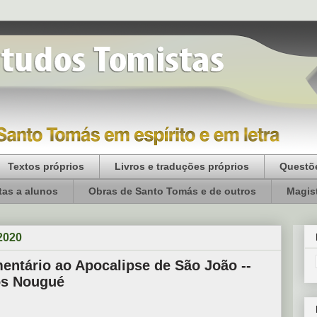
Textos próprios
Livros e traduções próprios
Questõe
as a alunos
Obras de Santo Tomás e de outros
Magist
 2020
ntário ao Apocalipse de São João --
os Nougué