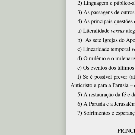
2) Linguagem e público-al
3) As passagens de outros 
4) As principais questões 
a) Literalidade
versus
aleg
b) As sete Igrejas do Apo
c) Linearidade temporal
v
d) O milênio e o milenar
e) Os eventos dos último
f) Se é possível prever (
Anticristo e para a Parusia – 
5) A restauração da fé e 
6) A Parusia e a Jerusalém
7) Sofrimentos e esperanç
PRINC