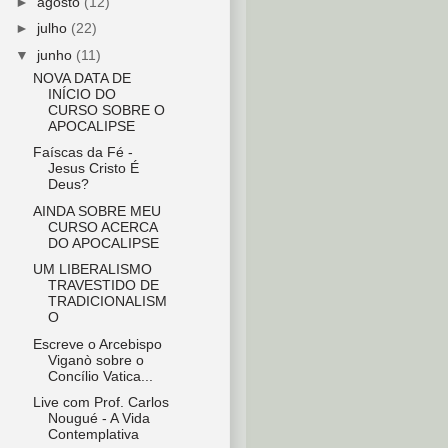
►
agosto
(12)
►
julho
(22)
▼
junho
(11)
NOVA DATA DE
INÍCIO DO
CURSO SOBRE O
APOCALIPSE
Faíscas da Fé -
Jesus Cristo É
Deus?
AINDA SOBRE MEU
CURSO ACERCA
DO APOCALIPSE
UM LIBERALISMO
TRAVESTIDO DE
TRADICIONALISM
O
Escreve o Arcebispo
Viganò sobre o
Concílio Vatica...
Live com Prof. Carlos
Nougué - A Vida
Contemplativa