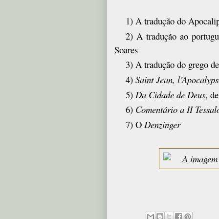
1) A tradução do Apocali
2) A tradução ao portug
Soares
3) A tradução do grego d
4)
Saint Jean, l’Apocalyps
5)
Da Cidade de Deus
, d
6)
Comentário a II Tessal
7) O
Denzinger