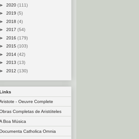
►
2020
(111)
►
2019
(5)
►
2018
(4)
►
2017
(54)
►
2016
(179)
►
2015
(103)
►
2014
(42)
►
2013
(13)
►
2012
(130)
Links
Aristote - Oeuvre Complete
Obras Completas de Aristóteles
A Boa Música
Documenta Catholica Omnia