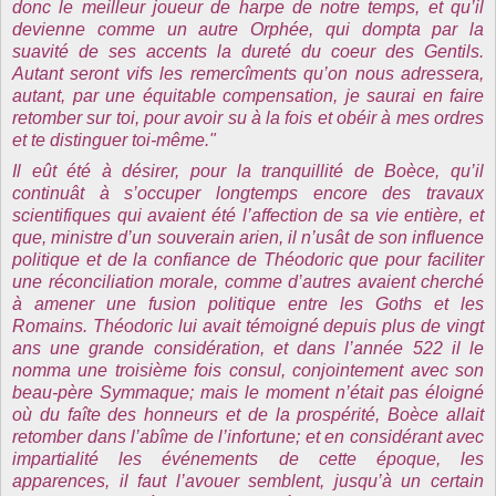
donc le meilleur joueur de harpe de notre temps, et qu’il
devienne comme un autre Orphée, qui dompta par la
suavité de ses accents la dureté du coeur des Gentils.
Autant seront vifs les remercîments qu’on nous adressera,
autant, par une équitable compensation, je saurai en faire
retomber sur toi, pour avoir su à la fois et obéir à mes ordres
et te distinguer toi-même."
Il eût été à désirer, pour la tranquillité de Boèce, qu’il
continuât à s’occuper longtemps encore des travaux
scientifiques qui avaient été l’affection de sa vie entière, et
que, ministre d’un souverain arien, il n’usât de son influence
politique et de la confiance de Théodoric que pour faciliter
une réconciliation morale, comme d’autres avaient cherché
à amener une fusion politique entre les Goths et les
Romains. Théodoric lui avait témoigné depuis plus de vingt
ans une grande considération, et dans l’année 522 il le
nomma une troisième fois consul, conjointement avec son
beau-père Symmaque; mais le moment n’était pas éloigné
où du faîte des honneurs et de la prospérité, Boèce allait
retomber dans l’abîme de l’infortune; et en considérant avec
impartialité les événements de cette époque, les
apparences, il faut l’avouer semblent, jusqu’à un certain