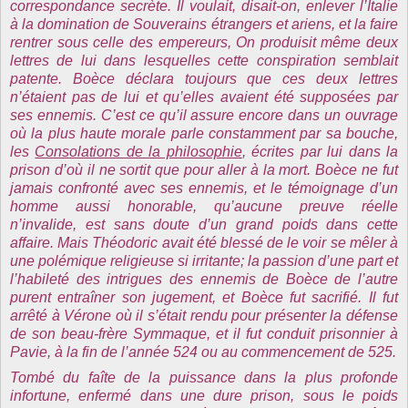
correspondance secrète. Il voulait, disait-on, enlever l’Italie
à la domination de Souverains étrangers et ariens, et la faire
rentrer sous celle des empereurs, On produisit même deux
lettres de lui dans lesquelles cette conspiration semblait
patente. Boèce déclara toujours que ces deux lettres
n’étaient pas de lui et qu’elles avaient été supposées par
ses ennemis. C’est ce qu’il assure encore dans un ouvrage
où la plus haute morale parle constamment par sa bouche,
les
Consolations de la philosophie
, écrites par lui dans la
prison d’où il ne sortit que pour aller à la mort. Boèce ne fut
jamais confronté avec ses ennemis, et le témoignage d’un
homme aussi honorable, qu’aucune preuve réelle
n’invalide, est sans doute d’un grand poids dans cette
affaire. Mais Théodoric avait été blessé de le voir se mêler à
une polémique religieuse si irritante; la passion d’une part et
l’habileté des intrigues des ennemis de Boèce de l’autre
purent entraîner son jugement, et Boèce fut sacrifié. Il fut
arrêté à Vérone où il s’était rendu pour présenter la défense
de son beau-frère Symmaque, et il fut conduit prisonnier à
Pavie, à la fin de l’année 524 ou au commencement de 525.
Tombé du faîte de la puissance dans la plus profonde
infortune, enfermé dans une dure prison, sous le poids