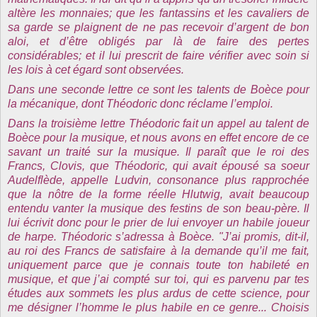
altère les monnaies; que les fantassins et les cavaliers de
sa garde se plaignent de ne pas recevoir d’argent de bon
aloi, et d’être obligés par là de faire des pertes
considérables; et il lui prescrit de faire vérifier avec soin si
les lois à cet égard sont observées.
Dans une seconde lettre ce sont les talents de Boèce pour
la mécanique, dont Théodoric donc réclame l’emploi.
Dans la troisième lettre Théodoric fait un appel au talent de
Boèce pour la musique, et nous avons en effet encore de ce
savant un traité sur la musique. Il paraît que le roi des
Francs, Clovis, que Théodoric, qui avait épousé sa soeur
Audelflède, appelle Ludvin, consonance plus rapprochée
que la nôtre de la forme réelle Hlutwig, avait beaucoup
entendu vanter la musique des festins de son beau-père. Il
lui écrivit donc pour le prier de lui envoyer un habile joueur
de harpe. Théodoric s’adressa à Boèce. "J’ai promis, dit-il,
au roi des Francs de satisfaire à la demande qu’il me fait,
uniquement parce que je connais toute ton habileté en
musique, et que j’ai compté sur toi, qui es parvenu par tes
études aux sommets les plus ardus de cette science, pour
me désigner l’homme le plus habile en ce genre... Choisis