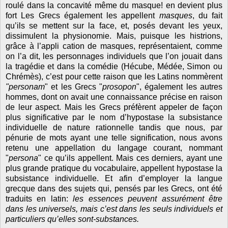
roulé dans la concavité même du masque! en devient plus
fort Les Grecs également les appellent
masques
, du fait
qu’ils se mettent sur la face, et, posés devant les yeux,
dissimulent la physionomie. Mais, puisque les histrions,
grâce à l’appli cation de masques, représentaient, comme
on l’a dit, les personnages individuels que l’on jouait dans
la tragédie et dans la comédie (Hécube, Médée, Simon ou
Chrémès), c’est pour cette raison que les Latins nommèrent
"personam
" et les Grecs "
prosopon
", également les autres
hommes, dont on avait une connaissance précise en raison
de leur aspect. Mais les Grecs préfèrent appeler de façon
plus significative par le nom d’hypostase la subsistance
individuelle de nature rationnelle tandis que nous, par
pénurie de mots ayant une telle signification, nous avons
retenu une appellation du langage courant, nommant
"
persona
" ce qu’ils appellent. Mais ces derniers, ayant une
plus grande pratique du vocabulaire, appellent hypostase la
subsistance individuelle. Et afin d’employer la langue
grecque dans des sujets qui, pensés par les Grecs, ont été
traduits en latin:
les essences peuvent assurément être
dans les universels, mais c’est dans les seuls individuels et
particuliers qu’elles sont-substances.