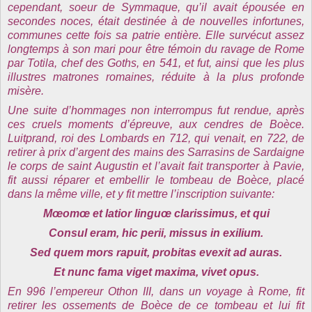
cependant, soeur de Symmaque, qu’il avait épousée en
secondes noces, était destinée à de nouvelles infortunes,
communes cette fois sa patrie entière. Elle survécut assez
longtemps à son mari pour être témoin du ravage de Rome
par Totila, chef des Goths, en 541, et fut, ainsi que les plus
illustres matrones romaines, réduite à la plus profonde
misère.
Une suite d’hommages non interrompus fut rendue, après
ces cruels moments d’épreuve, aux cendres de Boèce.
Luitprand, roi des Lombards en 712, qui venait, en 722, de
retirer à prix d’argent des mains des Sarrasins de Sardaigne
le corps de saint Augustin et l’avait fait transporter à Pavie,
fit aussi réparer et embellir le tombeau de Boèce, placé
dans la même ville, et y fit mettre l’inscription suivante:
Mœomœ et latior linguœ clarissimus, et qui
Consul eram, hic perii, missus in exilium.
Sed quem mors rapuit, probitas evexit ad auras.
Et nunc fama viget maxima, vivet opus.
En 996 l’empereur Othon III, dans un voyage à Rome, fit
retirer les ossements de Boèce de ce tombeau et lui fit