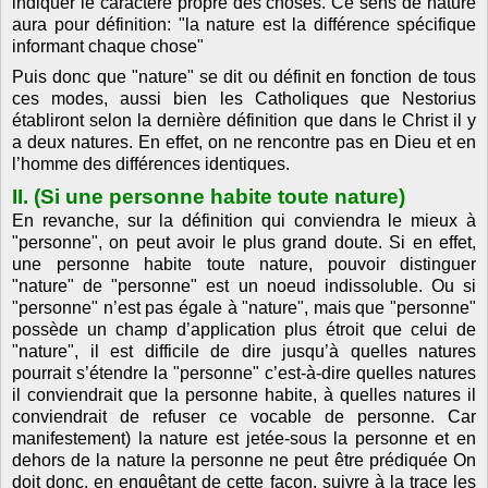
indiquer le caractère propre des choses. Ce sens de nature
aura pour définition: "la nature est la différence spécifique
informant chaque chose"
Puis donc que "nature" se dit ou définit en fonction de tous
ces modes, aussi bien les Catholiques que Nestorius
établiront selon la dernière définition que dans le Christ il y
a deux natures. En effet, on ne rencontre pas en Dieu et en
l’homme des différences identiques.
II. (Si une personne habite toute nature)
En revanche, sur la définition qui conviendra le mieux à
"personne", on peut avoir le plus grand doute. Si en effet,
une personne habite toute nature, pouvoir distinguer
"nature" de "personne" est un noeud indissoluble. Ou si
"personne" n’est pas égale à "nature", mais que "personne"
possède un champ d’application plus étroit que celui de
"nature", il est difficile de dire jusqu’à quelles natures
pourrait s’étendre la "personne" c’est-à-dire quelles natures
il conviendrait que la personne habite, à quelles natures il
conviendrait de refuser ce vocable de personne. Car
manifestement) la nature est jetée-sous la personne et en
dehors de la nature la personne ne peut être prédiquée On
doit donc, en enquêtant de cette façon, suivre à la trace les