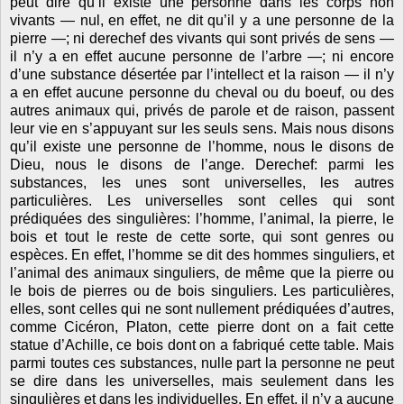
peut dire qu’il existe une personne dans les corps non
vivants — nul, en effet, ne dit qu’il y a une personne de la
pierre —; ni derechef des vivants qui sont privés de sens —
il n’y a en effet aucune personne de l’arbre —; ni encore
d’une substance désertée par l’intellect et la raison — il n’y
a en effet aucune personne du cheval ou du boeuf, ou des
autres animaux qui, privés de parole et de raison, passent
leur vie en s’appuyant sur les seuls sens. Mais nous disons
qu’il existe une personne de l’homme, nous le disons de
Dieu, nous le disons de l’ange. Derechef: parmi les
substances, les unes sont universelles, les autres
particulières. Les universelles sont celles qui sont
prédiquées des singulières: l’homme, l’animal, la pierre, le
bois et tout le reste de cette sorte, qui sont genres ou
espèces. En effet, l’homme se dit des hommes singuliers, et
l’animal des animaux singuliers, de même que la pierre ou
le bois de pierres ou de bois singuliers. Les particulières,
elles, sont celles qui ne sont nullement prédiquées d’autres,
comme Cicéron, Platon, cette pierre dont on a fait cette
statue d’Achille, ce bois dont on a fabriqué cette table. Mais
parmi toutes ces substances, nulle part la personne ne peut
se dire dans les universelles, mais seulement dans les
singulières et dans les individuelles. En effet, il n’y a aucune