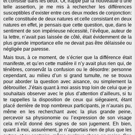
et consiste dans les deux. Or, frappé par la nouveauté d’une
telle assertion, je me mis à rechercher les différences
susceptibles d’exister entre ces deux modes de conjonction:
celle constituée de deux natures et celle consistant en deux
natures en effet, je pensais que cette question, que, dans le
sentiment de son impérieuse nécessité, l’évêque, auteur de
la lettre, n’avait pas laissée de côté, était évidemment de la
plus grande importance elle ne devait pas être délaissée ou
négligée par paresse.
Mais tous, à ce moment, de s’écrier que la différence était
manifeste, et qu’en cette matière il n’y avait plus rien qui, de
ténèbres, conservât la confusion ou le désordre: personne
cependant, au milieu d’un si grand tumulte, ne se trouva
pour aborder la question avec aisance, ou simplement la
débrouiller. J’étais quant à moi assis trop loin de celui que je
souhaitais observer avec le plus d’attention d’ailleurs, si tu
te rappelles la disposition de ceux qui siégeaient, étant
placé derrière de trop nombreux participants, je n’aurais pu,
même en les recherchant avec la plus grande peine,
percevoir sa physionomie ou l’expression de son visage
cela m’eût donné des signes de son jugement. Eh bien,
quant à moi, assurément, je n’apportais rien de plus que les