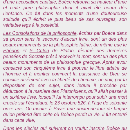
d’une accusation capitale, Boèce retrouva sa hauteur d’âme
et cette pure philosophie dont il avait été nourri dès
l’enfance. Ce fut dans les moments d’une douloureuse
solitude qu’il écrivit le plus beau de ses ouvrages, son
véritable legs à la postérité.
Les Consolations de la philosophie
, écrites par Boèce dans
sa prison sans le secours d’aucun livre, sont un des plus
beaux monuments de la philosophie latine, de même que
le
Phédon
et
le Criton
de Platon, résumé des dernières
pensées de Socrate prêt à recevoir la mort, sont un des plus
beaux monuments de la philosophie grecque. Après avoir
consacré son cinquième livre à prouver le libre arbitre de
l’homme et à montrer comment la puissance de Dieu se
concilie aisément avec la liberté de l’homme, on voit, par la
disposition de son sujet, dans lequel il procède par
déduction à la manière des Platoniciens, qu’il allait passer à
un sixième livre, lorsqu’il fut interrompu pour subir une mort
cruelle sur l’échafaud, le 23 octobre 526, à l’âge de soixante
onze ans. On montre à Pavie une ancienne tour de brique
qu’on prétend être celle où Boèce perdit la vie. Il fut enterré
dans cette ville,
Dans les siècles qui suivirent on voulut inscrire Boèce au