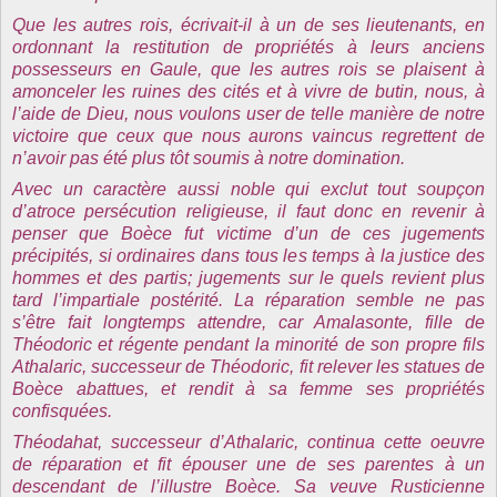
Que les autres rois, écrivait-il à un de ses lieutenants, en
ordonnant la restitution de propriétés à leurs anciens
possesseurs en Gaule, que les autres rois se plaisent à
amonceler les ruines des cités et à vivre de butin, nous, à
l’aide de Dieu, nous voulons user de telle manière de notre
victoire que ceux que nous aurons vaincus regrettent de
n’avoir pas été plus tôt soumis à notre domination.
Avec un caractère aussi noble qui exclut tout soupçon
d’atroce persécution religieuse, il faut donc en revenir à
penser que Boèce fut victime d’un de ces jugements
précipités, si ordinaires dans tous les temps à la justice des
hommes et des partis; jugements sur le quels revient plus
tard l’impartiale postérité. La réparation semble ne pas
s’être fait longtemps attendre, car Amalasonte, fille de
Théodoric et régente pendant la minorité de son propre fils
Athalaric, successeur de Théodoric, fit relever les statues de
Boèce abattues, et rendit à sa femme ses propriétés
confisquées.
Théodahat, successeur d’Athalaric, continua cette oeuvre
de réparation et fit épouser une de ses parentes à un
descendant de l’illustre Boèce. Sa veuve Rusticienne