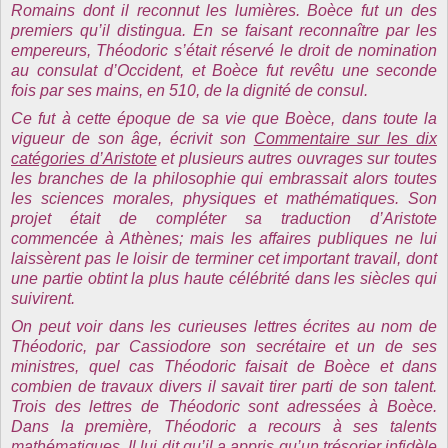
Romains dont il reconnut les lumières. Boèce fut un des
premiers qu’il distingua. En se faisant reconnaître par les
empereurs, Théodoric s’était réservé le droit de nomination
au consulat d’Occident, et Boèce fut revêtu une seconde
fois par ses mains, en 510, de la dignité de consul.
Ce fut à cette époque de sa vie que Boèce, dans toute la
vigueur de son âge, écrivit son
Commentaire sur les dix
catégories d’Aristote
et plusieurs autres ouvrages sur toutes
les branches de la philosophie qui embrassait alors toutes
les sciences morales, physiques et mathématiques. Son
projet était de compléter sa traduction d’Aristote
commencée à Athènes; mais les affaires publiques ne lui
laissèrent pas le loisir de terminer cet important travail, dont
une partie obtint la plus haute célébrité dans les siècles qui
suivirent.
On peut voir dans les curieuses lettres écrites au nom de
Théodoric, par Cassiodore son secrétaire et un de ses
ministres, quel cas Théodoric faisait de Boèce et dans
combien de travaux divers il savait tirer parti de son talent.
Trois des lettres de Théodoric sont adressées à Boèce.
Dans la première, Théodoric a recours à ses talents
mathématiques. Il lui dit qu’il a appris qu’un trésorier infidèle