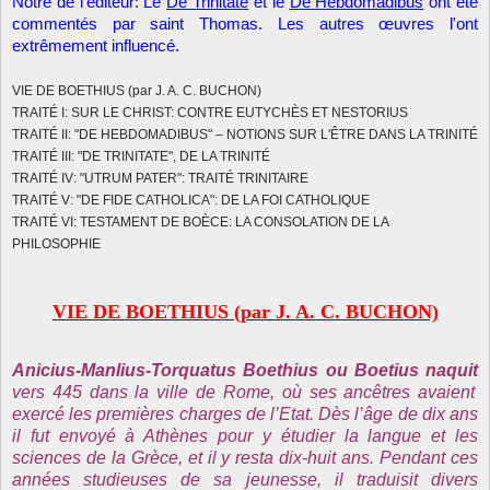
Notre de l'éditeur: Le
De Trinitate
et le
De Hebdomadibus
ont été
commentés par saint Thomas. Les autres œuvres l'ont
extrêmement influencé.
VIE DE BOETHIUS (par J. A. C. BUCHON)
TRAITÉ I: SUR LE CHRIST: CONTRE EUTYCHÈS ET NESTORIUS
TRAITÉ II: "DE HEBDOMADIBUS" – NOTIONS SUR L'ÊTRE DANS LA TRINITÉ
TRAITÉ III: "DE TRINITATE", DE LA TRINITÉ
TRAITÉ IV: "UTRUM PATER": TRAITÉ TRINITAIRE
TRAITÉ V: "DE FIDE CATHOLICA": DE LA FOI CATHOLIQUE
TRAITÉ VI: TESTAMENT DE BOÈCE: LA CONSOLATION DE LA
PHILOSOPHIE
VIE DE BOETHIUS (par J. A. C. BUCHON)
Anicius-Manlius-Torquatus Boethius ou Boetius naquit
vers 445 dans la ville de Rome, où ses ancêtres avaient
exercé les premières charges de l’Etat. Dès l’âge de dix ans
il fut envoyé à Athènes pour y étudier la langue et les
sciences de
la Grèce
, et il y resta dix-huit ans. Pendant ces
années studieuses de sa jeunesse, il traduisit divers