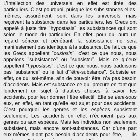
L’intellection des universels en effet est tirée des
particuliers. C’est pourquoi, puisque les subsistances elles-
mêmes, assurément, sont dans les universels, mais
reçoivent la substance dans les particuliers, les Grecs ont
appelé à juste titre "hypostasis" les subsistances qui sont
selon le mode du particulier. En effet, pour qui aura un
regard sérieux et pénétrant, la subsistance ne sera
manifestement pas identique à la substance. De fait, ce que
les Grecs appellent "
ousiosin
", c’est ce que nous, nous
appelons "subsistance" ou "subsister". Mais ce qu’eux
appellent "
hypostasis
", c’est ce que nous, nous traduisons
pas "substance" ou le fait d’"être-substance". Subsiste en
effet, ce qui soi-même, afin de pouvoir être, n’a pas besoin
d’accidents. Mais est-substance ce qui procure en tant que
fondement un sujet à d’autres choses, à savoir les
accidents, pour leur donner l’être effectif. Elle se
tient-sous
eux, en effet, en tant qu’elle est sujet pour des accidents.
C’est pourquoi les genres et les espèces subsistent
seulement. Les accidents en effet n’échoient pas aux
genres ou aux espèces. Mais les individus non seulement
subsistent, mais encore sont-substances. Car d’une part
eux-mêmes n’ont pas besoin d’accidents pour être, — ils