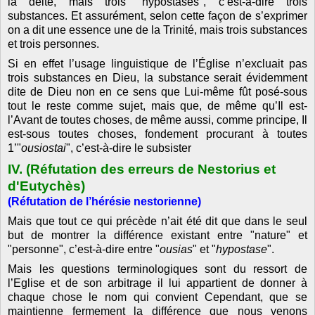
la déité, mais trois "hypostases", c’est-à-dire trois
substances. Et assurément, selon cette façon de s’exprimer
on a dit une essence une de
la Trinité
, mais trois substances
et trois personnes.
Si en effet l’usage linguistique de l’Église n’excluait pas
trois substances en Dieu, la substance serait évidemment
dite de Dieu non en ce sens que Lui-même fût posé-sous
tout le reste comme sujet, mais que, de même qu’Il est-
l’Avant de toutes choses, de même aussi, comme principe, Il
est-sous toutes choses, fondement procurant à toutes
1’
"
ousiostai
", c’est-à-dire le subsister
IV. (Réfutation des erreurs de Nestorius et
d'Eutychès)
(Réfutation de l’hérésie nestorienne)
Mais que tout ce qui précède n’ait été dit que dans le seul
but de montrer la différence existant entre "nature" et
"personne", c’est-à-dire entre "
ousias
" et "
hypostase
".
Mais les questions terminologiques sont du ressort de
l’Eglise et de son arbitrage il lui appartient de donner à
chaque chose le nom qui convient Cependant, que se
maintienne fermement la différence que nous venons