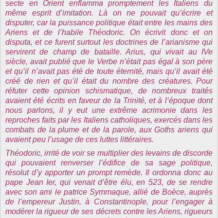
secte en Orient enflamma promptement les Italiens du
même esprit d’imitation. Là on ne pouvait qu’écrire et
disputer, car la puissance politique était entre les mains des
Ariens et de l’habile Théodoric. On écrivit donc et on
disputa, et ce furent surtout les doctrines de l’arianisme qui
servirent de champ de bataille. Arius, qui vivait au IVe
siècle, avait publié que le Verbe n’était pas égal à son père
et qu’il n’avait pas été de toute éternité, mais qu’il avait été
créé de rien et qu’il était du nombre des créatures. Pour
réfuter cette opinion schismatique, de nombreux traités
avaient été écrits en faveur de
la Trinité
, et à l’époque dont
nous parlons, il y eut une extrême acrimonie dans les
reproches faits par les Italiens catholiques, exercés dans les
combats de la plume et de la parole, aux Goths ariens qui
avaient peu l’usage de ces luttes littéraires.
Théodoric, irrité de voir se multiplier des levains de discorde
qui pouvaient renverser l’édifice de sa sage politique,
résolut d’y apporter un prompt remède. Il ordonna donc au
pape Jean Ier, qui venait d’être élu, en 523, de se rendre
avec son ami le patrice Symmaque, allié de Boèce, auprès
de l’empereur Justin, à Constantinople, pour l’engager à
modérer la rigueur de ses décrets contre les Ariens, rigueurs