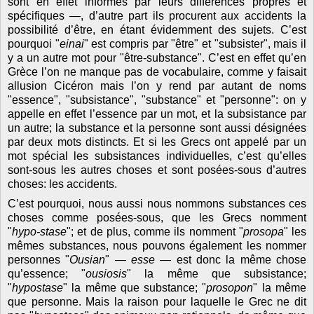
sont en effet informés par leurs différences propres et
spécifiques —, d’autre part ils procurent aux accidents la
possibilité d’être, en étant évidemment des sujets. C’est
pourquoi "
einai
" est compris par "être" et "subsister", mais il
y a un autre mot pour "être-substance". C’est en effet qu’en
Grèce l’on ne manque pas de vocabulaire, comme y faisait
allusion Cicéron mais l’on y rend par autant de noms
"essence", "subsistance", "substance" et "personne": on y
appelle en effet l’essence par un mot, et la subsistance par
un autre; la substance et la personne sont aussi désignées
par deux mots distincts. Et si les Grecs ont appelé par un
mot spécial les subsistances individuelles, c’est qu’elles
sont-sous les autres choses et sont posées-sous d’autres
choses: les accidents.
C’est pourquoi, nous aussi nous nommons substances ces
choses comme posées-sous, que les Grecs nomment
"
hypo-stase
"; et de plus, comme ils nomment "
prosopa
" les
mêmes substances, nous pouvons également les nommer
personnes "
Ousian
" —
esse
— est donc la même chose
qu’essence; "
ousiosis
" la même que subsistance;
"
hypostase
" la même que substance; "
prosopon
" la même
que personne. Mais la raison pour laquelle le Grec ne dit