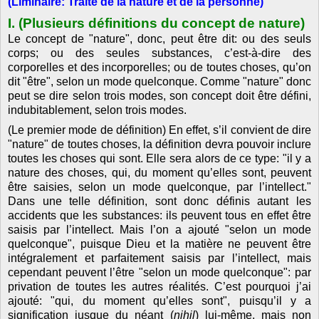
(Liminaire: Traité de la nature et de la personne)
I. (Plusieurs définitions du concept de nature)
Le concept de "nature", donc, peut être dit: ou des seuls
corps; ou des seules substances, c’est-à-dire des
corporelles et des incorporelles; ou de toutes choses, qu’on
dit "être", selon un mode quelconque. Comme "nature" donc
peut se dire selon trois modes, son concept doit être défini,
indubitablement, selon trois modes.
(Le premier mode de définition) En effet, s’il convient de dire
"nature" de toutes choses, la définition devra pouvoir inclure
toutes les choses qui sont. Elle sera alors de ce type: "il y a
nature des choses, qui, du moment qu’elles sont, peuvent
être saisies, selon un mode quelconque, par l’intellect."
Dans une telle définition, sont donc définis autant les
accidents que les substances: ils peuvent tous en effet être
saisis par l’intellect. Mais l’on a ajouté "selon un mode
quelconque", puisque Dieu et la matière ne peuvent être
intégralement et parfaitement saisis par l’intellect, mais
cependant peuvent l’être "selon un mode quelconque": par
privation de toutes les autres réalités. C’est pourquoi j’ai
ajouté: "qui, du moment qu’elles sont", puisqu’il y a
signification jusque du néant (
nihil
) lui-même, mais non