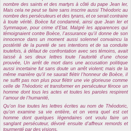
nombre des saints et des martyrs à côté du pape Jean Ier,
Mais cela ne peut se faire sans inscrire aussi Théodoric au
nombre des persécuteurs et des tyrans, et ce serait contraire
à toute vérité. Boèce fut condamné, ainsi que Jean Ier et
Symmaque, pour crime d’Etat. Malgré les apparences qui
témoignaient contre Boèce, l’assurance qu’il donne de son
innocence dans un moment aussi solennel convaincu la
postérité de la pureté de ses intentions et de sa conduite
toutefois, à défaut de confrontation avec ses témoins, avait
laissé à ses deux lettres toute l’autorité d’une chose
prouvée, Un arrêt de mort dans une accusation politique
aussi incertaine fut sans doute un arrêt violent; mais de la
même manière qu’il ne saurait flétrir l’honneur de Boèce, il
ne suffit pas non plus pour flétrir une vie glorieuse comme
celle de Théodoric et transformer en persécuteur féroce un
homme dont tous les actes et toutes les paroles respirent
l’amour de l’humanité,
Qu’on lise toutes les lettres écrites au nom de Théodoric,
qu’on examine sa vie entière, et on verra quel est cet
homme dont quelques légendaires ont voulu faire un
sanglant persécuteur, dévoré ensuite d’affreux remords et
tourmenté par des visions.