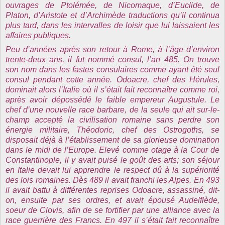
ouvrages de Ptolémée, de Nicomaque, d’Euclide, de
Platon, d’Aristote et d’Archimède traductions qu’il continua
plus tard, dans les intervalles de loisir que lui laissaient les
affaires publiques.
Peu d’années après son retour à Rome, à l’âge d’environ
trente-deux ans, il fut nommé consul, l’an 485. On trouve
son nom dans les fastes consulaires comme ayant été seul
consul pendant cette année. Odoacre, chef des Hérules,
dominait alors l’Italie où il s’était fait reconnaître comme roi,
après avoir dépossédé le faible empereur Augustule. Le
chef d’une nouvelle race barbare, de la seule qui ait sur-le-
champ accepté la civilisation romaine sans perdre son
énergie militaire, Théodoric, chef des Ostrogoths, se
disposait déjà à l’établissement de sa glorieuse domination
dans le midi de l’Europe. Elevé comme otage à
la Cour
de
Constantinople, il y avait puisé le goût des arts; son séjour
en Italie devait lui apprendre le respect dû à la supériorité
des lois romaines. Dès 489 il avait franchi les Alpes. En 493
il avait battu à différentes reprises Odoacre, assassiné, dit-
on, ensuite par ses ordres, et avait épousé Audelflède,
soeur de Clovis, afin de se fortifier par une alliance avec la
race guerrière des Francs. En 497 il s’était fait reconnaître