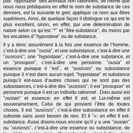
pas "
hypostase
" des animaux non rationnels, de même que
nous nous prédiquons en effet le nom de substance de ces
derniers, est la suivante le grec applique ce nom aux êtres
supérieurs. Ainsi, de quelque façon il distingue ce qui est le
plus excellent, sinon, en effet, par une détermination de
nature selon ce qu’est "*" et "être-substance", du moins par
les vocables d’"
hypostase
" ou de substance.
Il y a donc assurément à la fois une essence de l’homme,
c’est-à-dire une "
ousia
", et une subsistance, c’est-à-dire une
"
ousiosis
"; une "hypostase", c’est-à-dire une substance, et
un "
prosopon
", c’est-à-dire une personne. "
ousia
" et
essence puisque il "est", et
"ousiosis
" ou subsistance
puisque il n’est dans aucun sujet; "hypostase" et substance
puisqu’il est-sous d’autres choses qui ne sont pas des
subsistances, c’est-à-dire des "
ousiosis
"; il est "
prosopon
" et
personne puisque il est un individu rationnel . Dieu aussi est
"
ousian
" et essence: en effet Il est, et Lui-même est
souverainement, Celui de qui provient l’être de toutes
choses. Il est
"ousiosis
", c’est-à-dire subsistance en effet il
subsiste sans avoir besoin de rien. Et Il "»: en effet Il est-
substance. Aussi disons-nous encore qu’il y a une "
ousian
"
ou "
ousiosis
", c’est-à-dire une essence ou subsistance, de