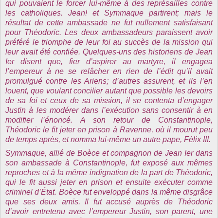
qui pouvaient le forcer lui-même à des représailles contre
les catholiques. Jean! et Symmaque partirent; mais le
résultat de cette ambassade ne fut nullement satisfaisant
pour Théodoric. Les deux ambassadeurs paraissent avoir
préféré le triomphe de leur foi au succès de la mission qui
leur avait été confiée. Quelques-uns des historiens de Jean
Ier disent que, fier d’aspirer au martyre, il engagea
l’empereur à ne se relâcher en rien de l’édit qu’il avait
promulgué contre les Ariens; d’autres assurent, et ils l’en
louent, que voulant concilier autant que possible les devoirs
de sa foi et ceux de sa mission, il se contenta d’engager
Justin à les modérer dans l’exécution sans consentir à en
modifier l’énoncé. A son retour de Constantinople,
Théodoric le fit jeter en prison à Ravenne, où il mourut peu
de temps après, et nomma lui-même un autre pape, Félix III.
Symmaque, allié de Boèce et compagnon de Jean Ier dans
son ambassade à Constantinople, fut exposé aux mêmes
reproches et à la même indignation de la part de Théodoric,
qui le fit aussi jeter en prison et ensuite exécuter comme
criminel d’État. Boèce fut enveloppé dans la même disgrâce
que ses deux amis. Il fut accusé auprès de Théodoric
d’avoir entretenu avec l’empereur Justin, son parent, une