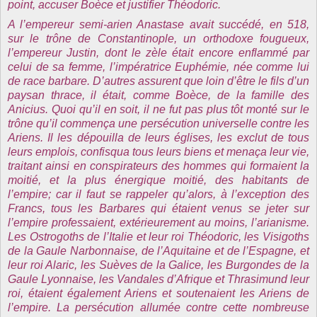
point, accuser Boèce et justifier Théodoric.
A l’empereur semi-arien Anastase avait succédé, en 518,
sur le trône de Constantinople, un orthodoxe fougueux,
l’empereur Justin, dont le zèle était encore enflammé par
celui de sa femme, l’impératrice Euphémie, née comme lui
de race barbare. D’autres assurent que loin d’être le fils d’un
paysan thrace, il était, comme Boèce, de la famille des
Anicius. Quoi qu’il en soit, il ne fut pas plus tôt monté sur le
trône qu’il commença une persécution universelle contre les
Ariens. Il les dépouilla de leurs églises, les exclut de tous
leurs emplois, confisqua tous leurs biens et menaça leur vie,
traitant ainsi en conspirateurs des hommes qui formaient la
moitié, et la plus énergique moitié, des habitants de
l’empire; car il faut se rappeler qu’alors, à l’exception des
Francs, tous les Barbares qui étaient venus se jeter sur
l’empire professaient, extérieurement au moins, l’arianisme.
Les Ostrogoths de l’Italie et leur roi Théodoric, les Visigoths
de
la Gaule Narbonnaise
, de l’Aquitaine et de l’Espagne, et
leur roi Alaric, les Suèves de
la Galice
, les Burgondes de
la
Gaule Lyonnaise
, les Vandales d’Afrique et Thrasimund leur
roi, étaient également Ariens et soutenaient les Ariens de
l’empire. La persécution allumée contre cette nombreuse