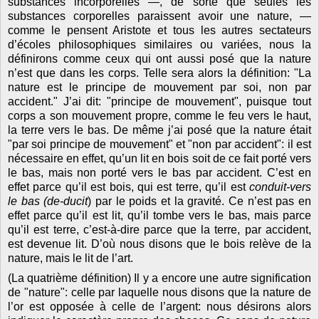
substances incorporelles —, de sorte que seules les
substances corporelles paraissent avoir une nature, —
comme le pensent Aristote et tous les autres sectateurs
d’écoles philosophiques similaires ou variées, nous la
définirons comme ceux qui ont aussi posé que la nature
n’est que dans les corps. Telle sera alors la définition: "La
nature est le principe de mouvement par soi, non par
accident." J’ai dit: "principe de mouvement", puisque tout
corps a son mouvement propre, comme le feu vers le haut,
la terre vers le bas. De même j’ai posé que la nature était
"par soi principe de mouvement" et "non par accident": il est
nécessaire en effet, qu’un lit en bois soit de ce fait porté vers
le bas, mais non porté vers le bas par accident. C’est en
effet parce qu’il est bois, qui est terre, qu’il est
conduit-vers
le bas (de-ducit
) par le poids et la gravité. Ce n’est pas en
effet parce qu’il est lit, qu’il tombe vers le bas, mais parce
qu’il est terre, c’est-à-dire parce que la terre, par accident,
est devenue lit. D’où nous disons que le bois relève de la
nature, mais le lit de l’art.
(La quatrième définition) Il y a encore une autre signification
de "nature": celle par laquelle nous disons que la nature de
l’or est opposée à celle de l’argent: nous désirons alors