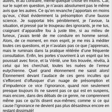
autres, et au contraire, même quelque chose en moins. Car,
sur le sujet en question, je n’avais absolument pas le même
avis que les autres. Ce qu’en revanche j’apportais en moins
qu’eux, c’était évidemment la présomption d’une fausse
science. Je supportai très péniblement, je l’avoue, la
situation, et pressé par le troupeau des ignorants, je me tus,
craignant d’apparaître fou à juste titre, si au milieu de
furieux, j’avais tenté de me conduire en homme sensé.
Alors, de ce moment, en mon esprit, je me mis à méditer
toutes ces questions, et je n’avalais pas ce que j’apprenais,
mais le ruminais dans la pratique réitérée d’une fréquente
consultation. Enfin, les portes s’ouvrirent à un esprit qui les
poussait avec force, et
la Vérité
, une fois trouvée, révéla, à
celui qui les cherchait, toutes les nuées de l’erreur
eutychienne. Quel grand étonnement me saisit alors!
Étonnement devant l’audace de ces gens incultes qui
s’efforcent d’offusquer d’un nuage de présomption et
d’impudence ce vice l’ignorance, quand non seulement
presque toujours ils ne savent pas ce qui est en suspens,
mais encore, dans des débats de ce genre, ne comprennent
même pas ce qu’ils disent eux-mêmes; comme si ce qui
cause l’ignorance ne devient pas plus désastreux encore en
restant dissimulé!