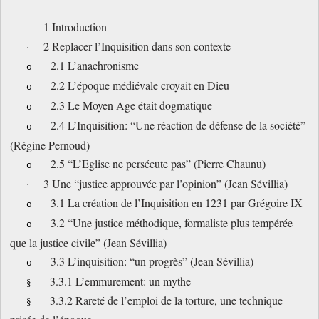
1 Introduction
·
2 Replacer l’Inquisition dans son contexte
·
2.1 L’anachronisme
o
2.2 L’époque médiévale croyait en Dieu
o
2.3 Le Moyen Age était dogmatique
o
2.4 L’Inquisition: “Une réaction de défense de la société”
o
(Régine Pernoud)
2.5 “L’Eglise ne persécute pas” (Pierre Chaunu)
o
3 Une “justice approuvée par l’opinion” (Jean Sévillia)
·
3.1 La création de l’Inquisition en 1231 par Grégoire IX
o
3.2 “Une justice méthodique, formaliste plus tempérée
o
que la justice civile” (Jean Sévillia)
3.3 L’inquisition: “un progrès” (Jean Sévillia)
o
3.3.1 L’emmurement: un mythe
§
3.3.2 Rareté de l’emploi de la torture, une technique
§