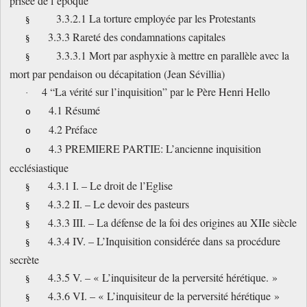
prisée de l’époque
3.3.2.1 La torture employée par les Protestants
§
3.3.3 Rareté des condamnations capitales
§
3.3.3.1 Mort par asphyxie à mettre en parallèle avec la
§
mort par pendaison ou décapitation (Jean Sévillia)
4 “La vérité sur l’inquisition” par le Père Henri Hello
·
4.1 Résumé
o
4.2 Préface
o
4.3 PREMIERE PARTIE: L’ancienne inquisition
o
ecclésiastique
4.3.1 I. – Le droit de l’Eglise
§
4.3.2 II. – Le devoir des pasteurs
§
4.3.3 III. – La défense de la foi des origines au XIIe siècle
§
4.3.4 IV. – L’Inquisition considérée dans sa procédure
§
secrète
4.3.5 V. – « L’inquisiteur de la perversité hérétique. »
§
4.3.6 VI. – « L’inquisiteur de la perversité hérétique »
§