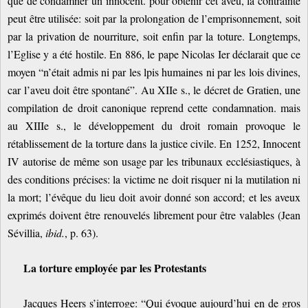
que de condamner un innocent. pour obtenir cet aveu, la contrainte
peut être utilisée: soit par la prolongation de l’emprisonnement, soit
par la privation de nourriture, soit enfin par la toture. Longtemps,
l’Eglise y a été hostile. En 886, le pape Nicolas Ier déclarait que ce
moyen “n’était admis ni par les lpis humaines ni par les lois divines,
car l’aveu doit être spontané”. Au XIIe s., le décret de Gratien, une
compilation de droit canonique reprend cette condamnation. mais
au XIIIe s., le développement du droit romain provoque le
rétablissement de la torture dans la justice civile. En 1252, Innocent
IV autorise de même son usage par les tribunaux ecclésiastiques, à
des conditions précises: la victime ne doit risquer ni la mutilation ni
la mort; l’évêque du lieu doit avoir donné son accord; et les aveux
exprimés doivent être renouvelés librement pour être valables (Jean
Sévillia,
ibid.
, p. 63).
La torture employée par les Protestants
Jacques Heers s’interroge: “Qui évoque aujourd’hui en de gros