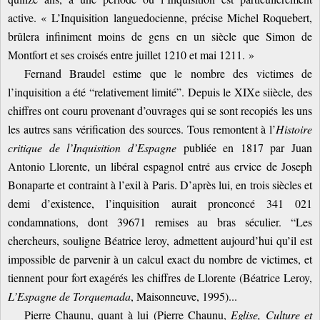
active. « L’Inquisition languedocienne, précise Michel Roquebert,
brûlera infiniment moins de gens en un siècle que Simon de
Montfort et ses croisés entre juillet 1210 et mai 1211. »
Fernand Braudel estime que le nombre des victimes de
l’inquisition a été “relativement limité”. Depuis le XIXe siiècle, des
chiffres ont couru provenant d’ouvrages qui se sont recopiés les uns
les autres sans vérification des sources. Tous remontent à l’
Histoire
critique de l’Inquisition d’Espagne
publiée en 1817 par Juan
Antonio Llorente, un libéral espagnol entré aus ervice de Joseph
Bonaparte et contraint à l’exil à Paris. D’après lui, en trois siècles et
demi d’existence, l’inquisition aurait pronconcé 341 021
condamnations, dont 39671 remises au bras séculier. “Les
chercheurs, souligne Béatrice leroy, admettent aujourd’hui qu’il est
impossible de parvenir à un calcul exact du nombre de victimes, et
tiennent pour fort exagérés les chiffres de Llorente (Béatrice Leroy,
L’Espagne de Torquemada
, Maisonneuve, 1995)...
Pierre Chaunu, quant à lui (Pierre Chaunu,
Eglise, Culture et