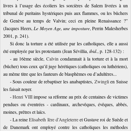
livres à l’usage des écoliers les sorcières de Salem livrées à un
tribunal de puritains hystériques puis aux flammes, ou les bûchers
de Genève au temps de Valvin; ceci en pleine Renaissance ?”
(Jacques Heers,
Le Moyen Age, une imposture
, Perrin Malesherbes
2001, p. 241).
Si donc la torture a été utilisée par les catholiques, elle a aussi
été employée par les protestants (Jean Sévillia,
ibid.
, p. 128-132) :
- au 16ème siècle,
Calvin
condamnait à la torture et à la mort
(bûcher) tous ceux qu’il juge hérétiques (catholiques ou luthériens),
au même titre que les fauteurs de blasphèmes ou d’adultères...
- Sous couleur de rebaptiser les anabaptistes,
Zwingli
en Suisse
les faisait noyer.
-
Henri VIII
impose sa réforme au prix de centaines de victimes
pendues ou éventrées - cardinaux, archevêques, évêques, abbés,
moines, prêtres et laïcs.
- La reine
Elisabeth Ière d’Angleterre
et Gustave roi de Suède et
de Danemark ont employé contre les catholiques les méthodes