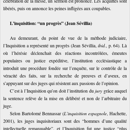
célébration de la messe, un sermon est prononcé. Les acquittés sont
libérés, puis on annonce les peines infligées aux coupables.
L’inquisition: “un progrès” (Jean Sévillia)
Au demeurant, du point de vue de la méthode judiciaire,
l’Inquisition a représenté un progrès (Jean Sévillia,
ibid.
, p. 64). Là
où l’hérésie déclenchait des réactions incontrôlées, émeutes
populaires ou justice expéditive, l’institution ecclésiastique a
introduit une procédure fondée sur l’enquête, sur le contrôle de la
véracité des faits, sur la recherche de preuves et d’aveux, en
s’appuyant sur des juges qui résistent aux passions de l’opinion.
C’est à l’Inquisition qu’on doit l’institution du
jury
grâce auquel
la sentence relève de la mise en délibéré et non de l’arbitraire du
juge.
Selon Bartolomé Bennassar (
L’inquisition espagnole
, Hachette,
2001), les juges inquisitoriaux sont des “hommes d’une qualité
intellectuelle remarquable”, et l’Inquisition fut une justice “plus