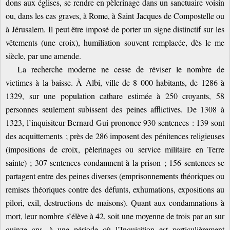
dons aux églises, se rendre en pèlerinage dans un sanctuaire voisin
ou, dans les cas graves, à Rome, à Saint Jacques de Compostelle ou
à Jérusalem. Il peut être imposé de porter un signe distinctif sur les
vêtements (une croix), humiliation souvent remplacée, dès le me
siècle, par une amende.
La recherche moderne ne cesse de réviser le nombre de
victimes à la baisse. À Albi, ville de 8 000 habitants, de 1286 à
1329, sur une population cathare estimée à 250 croyants, 58
personnes seulement subissent des peines afflictives. De 1308 à
1323, l’inquisiteur Bernard Gui prononce 930 sentences : 139 sont
des acquittements ; près de 286 imposent des pénitences religieuses
(impositions de croix, pèlerinages ou service militaire en Terre
sainte) ; 307 sentences condamnent à la prison ; 156 sentences se
partagent entre des peines diverses (emprisonnements théoriques ou
remises théoriques contre des défunts, exhumations, expositions au
pilori, exil, destructions de maisons). Quant aux condamnations à
mort, leur nombre s’élève à 42, soit une moyenne de trois par an sur
quinze ans, à une période où l’Inquisition est particulièrement