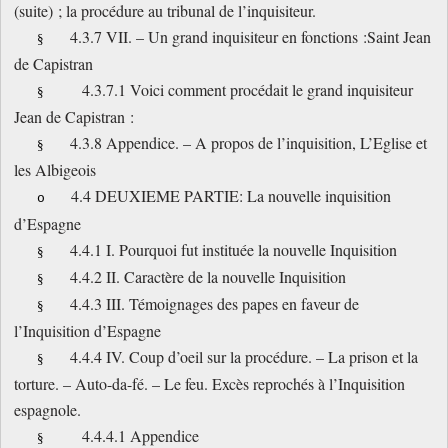
(suite) ; la procédure au tribunal de l’inquisiteur.
4.3.7 VII. – Un grand inquisiteur en fonctions :Saint Jean
§
de Capistran
4.3.7.1 Voici comment procédait le grand inquisiteur
§
Jean de Capistran :
4.3.8 Appendice. – A propos de l’inquisition, L’Eglise et
§
les Albigeois
4.4 DEUXIEME PARTIE: La nouvelle inquisition
o
d’Espagne
4.4.1 I. Pourquoi fut instituée la nouvelle Inquisition
§
4.4.2 II. Caractère de la nouvelle Inquisition
§
4.4.3 III. Témoignages des papes en faveur de
§
l’Inquisition d’Espagne
4.4.4 IV. Coup d’oeil sur la procédure. – La prison et la
§
torture. – Auto-da-fé. – Le feu. Excès reprochés à l’Inquisition
espagnole.
4.4.4.1 Appendice
§