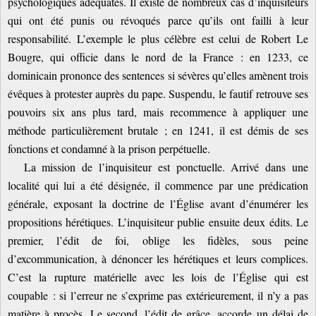
psychologiques adéquates. Il existe de nombreux cas d’inquisiteurs
qui ont été punis ou révoqués parce qu’ils ont failli à leur
responsabilité. L’exemple le plus célèbre est celui de Robert Le
Bougre, qui officie dans le nord de la France : en 1233, ce
dominicain prononce des sentences si sévères qu’elles amènent trois
évêques à protester auprès du pape. Suspendu, le fautif retrouve ses
pouvoirs six ans plus tard, mais recommence à appliquer une
méthode particulièrement brutale ; en 1241, il est démis de ses
fonctions et condamné à la prison perpétuelle.
La mission de l’inquisiteur est ponctuelle. Arrivé dans une
localité qui lui a été désignée, il commence par une prédication
générale, exposant la doctrine de l’Église avant d’énumérer les
propositions hérétiques. L’inquisiteur publie ensuite deux édits. Le
premier, l’édit de foi, oblige les fidèles, sous peine
d’excommunication, à dénoncer les hérétiques et leurs complices.
C’est la rupture matérielle avec les lois de l’Église qui est
coupable : si l’erreur ne s’exprime pas extérieurement, il n’y a pas
matière à procès. Le second, l’édit de grâce, accorde un délai de