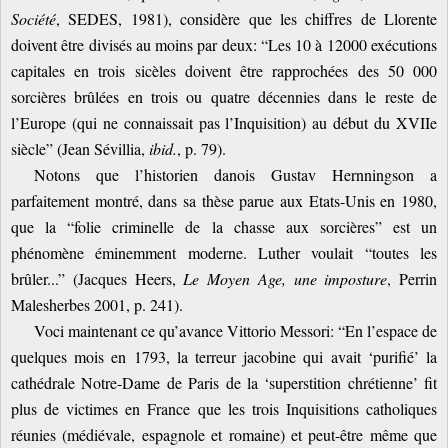
Société
, SEDES, 1981), considère que les chiffres de Llorente
doivent être divisés au moins par deux: “Les 10 à 12000 exécutions
capitales en trois sicèles doivent être rapprochées des 50 000
sorcières brûlées en trois ou quatre décennies dans le reste de
l’Europe (qui ne connaissait pas l’Inquisition) au début du XVIIe
siècle” (Jean Sévillia,
ibid.
, p. 79).
Notons que l’historien danois Gustav Hernningson a
parfaitement montré, dans sa thèse parue aux Etats-Unis en 1980,
que la “folie criminelle de la chasse aux sorcières” est un
phénomène éminemment moderne. Luther voulait “toutes les
brûler...” (Jacques Heers,
Le Moyen Age, une imposture
, Perrin
Malesherbes 2001, p. 241).
Voci maintenant ce qu’avance Vittorio Messori: “En l’espace de
quelques mois en 1793, la terreur jacobine qui avait ‘purifié’ la
cathédrale Notre-Dame de Paris de la ‘superstition chrétienne’ fit
plus de victimes en France que les trois Inquisitions catholiques
réunies (médiévale, espagnole et romaine) et peut-être même que